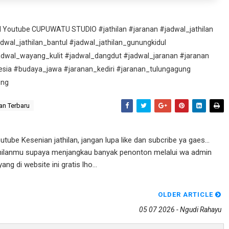
nel Youtube CUPUWATU STUDIO #jathilan #jaranan #jadwal_jathilan
adwal_jathilan_bantul #jadwal_jathilan_gunungkidul
adwal_wayang_kulit #jadwal_dangdut #jadwal_jaranan #jaranan
esia #budaya_jawa #jaranan_kediri #jaranan_tulungagung
ung
an Terbaru
ube Kesenian jathilan, jangan lupa like dan subcribe ya gaes...
athilanmu supaya menjangkau banyak penonton melalui wa admin
g di website ini gratis lho...
OLDER ARTICLE
05 07 2026 - Ngudi Rahayu