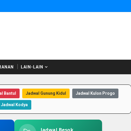
RANAN
LAIN-LAIN
l Bantul
Jadwal Gunung Kidul
Jadwal Kulon Progo
Jadwal Kodya
Jadwal Besok