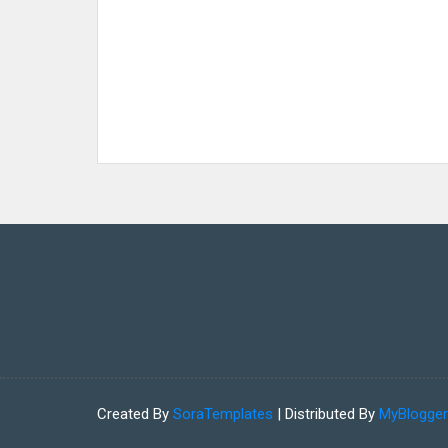
Created By
SoraTemplates
| Distributed By
MyBlogge