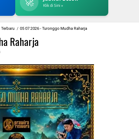
🚀
Klik di Sini »
 Terbaru
/
05 07 2026 - Turonggo Mudha Raharja
ha Raharja
u