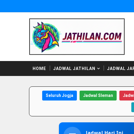
HOME
JADWAL JATHILAN
JADWAL JA
Seluruh Jogja
Jadwal Sleman
Jadwa
Jadwal Hari Ini