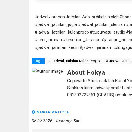
Jadwal Jaranan Jathilan Web ini dikelola oleh Cha
#jadwal_jathilan_jogja #jadwal_jathilan_sleman #j
#jadwal_jathilan_kulonprogo #cupuwatu_studio #j
#seni_jaranan #kesenian_Jaranan #jaranan_indon
#jadwal_jaranan_kediri #jadwal_jaranan_tulungag
Tags
# Jadwal Jathilan Kulon Progo
# Jadwal Jathil
About Hokya
Cupuwatu Studio adalah Kanal Yout
Silahkan kirim jadwal/pamflet J
081802727861 (GRATIS) untuk tayan
NEWER ARTICLE
05 07 2026 - Turonggo Sari