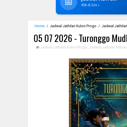
📅
Klik di Sini »
Home
/
Jadwal Jathilan Kulon Progo
/
Jadwal Jathilan
05 07 2026 - Turonggo Mud
in
Jadwal Jathilan Kulon Progo
,
Jadwal Jathilan Terbar