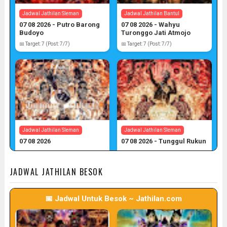
Jadwal Jathilan Sleman
Jadwal Jathilan Bantul
07 08 2026 - Putro Barong
07 08 2026 - Wahyu
Budoyo
Turonggo Jati Atmojo
📅 Target: 7 (Post: 7/7)
📅 Target: 7 (Post: 7/7)
Jadwal Jathilan Sleman
Jadwal Jathilan Sleman
07 08 2026
07 08 2026 - Tunggul Rukun
📅 Target: 7 (Post: 7/7)
📅 Target: 7 (Post: 7/7)
JADWAL JATHILAN BESOK
📅 Jadwal Untuk Besok ~ Jathilan.com