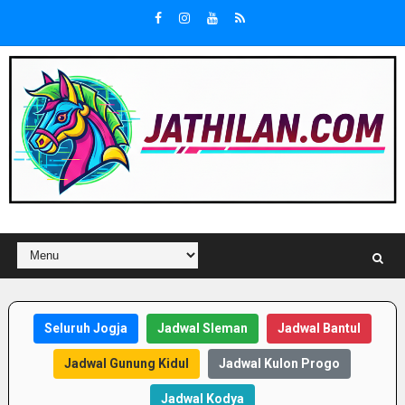
Seluruh Jogja
Jadwal Sleman
Jadwal Bantul
Jadwal Gunung Kidul
Jadwal Kulon Progo
Jadwal Kodya