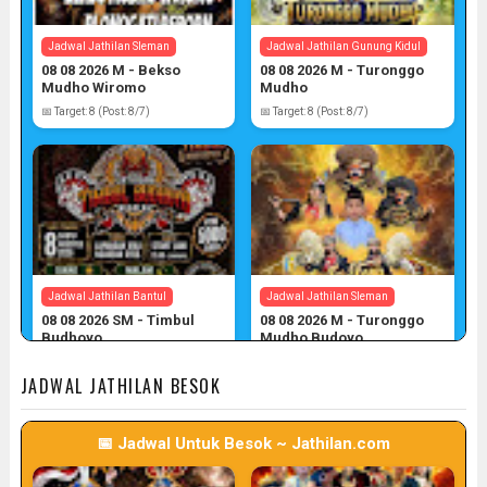
Jadwal Jathilan Sleman
Jadwal Jathilan Gunung Kidul
08 08 2026 M - Bekso
08 08 2026 M - Turonggo
Mudho Wiromo
Mudho
📅 Target: 8 (Post: 8/7)
📅 Target: 8 (Post: 8/7)
Jadwal Jathilan Bantul
Jadwal Jathilan Sleman
08 08 2026 SM - Timbul
08 08 2026 M - Turonggo
Budhoyo
Mudho Budoyo
📅 Target: 8 (Post: 8/7)
📅 Target: 8 (Post: 8/7)
JADWAL JATHILAN BESOK
📅 Jadwal Untuk Besok ~ Jathilan.com