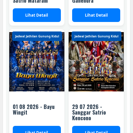
Satrio Mataram
Ganendra
Lihat Detail
Lihat Detail
Jadwal Jathilan Gunung Kidul
Jadwal Jathilan Gunung Kidul
01 08 2026 - Bayu
29 07 2026 -
Wingit
Sanggar Satrio
Kencono
Lihat Detail
Lihat Detail