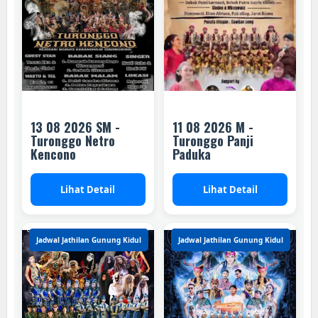
13 08 2026 SM -
11 08 2026 M -
Turonggo Netro
Turonggo Panji
Kencono
Paduka
Lihat Detail
Lihat Detail
Jadwal Jathilan Gunung Kidul
Jadwal Jathilan Gunung Kidul