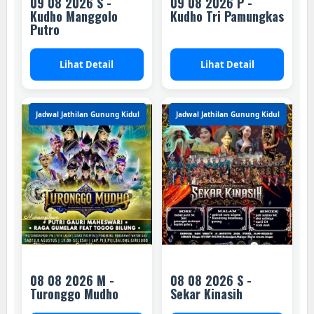
09 08 2026 S -
09 08 2026 P -
Kudho Manggolo
Kudho Tri Pamungkas
Putro
Lihat Detail
Lihat Detail
Jadwal Jathilan Gunung Kidul
Jadwal Jathilan Gunung Kidul
08 08 2026 M -
08 08 2026 S -
Turonggo Mudho
Sekar Kinasih