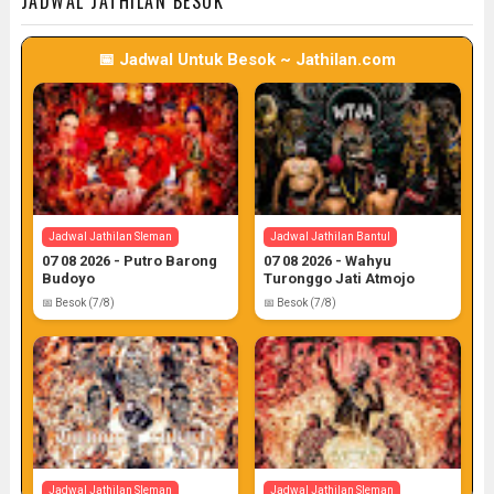
JADWAL JATHILAN BESOK
📅 Jadwal Untuk Besok ~ Jathilan.com
Jadwal Jathilan Gunung Kidul
06 08 2026 - Wahyu Budoyo
📅 Target: 6 (Post: 6/7)
Jadwal Jathilan Sleman
Jadwal Jathilan Bantul
07 08 2026 - Putro Barong
07 08 2026 - Wahyu
Budoyo
Turonggo Jati Atmojo
📅 Besok (7/8)
📅 Besok (7/8)
Jadwal Jathilan Sleman
Jadwal Jathilan Sleman