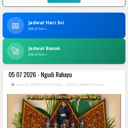
📅
Jadwal Hari Ini
Klik di Sini »
🚀
Jadwal Besok
Klik di Sini »
05 07 2026 - Ngudi Rahayu
in
Jadwal Jathilan Kulon Progo
,
Jadwal Jathilan Terbaru