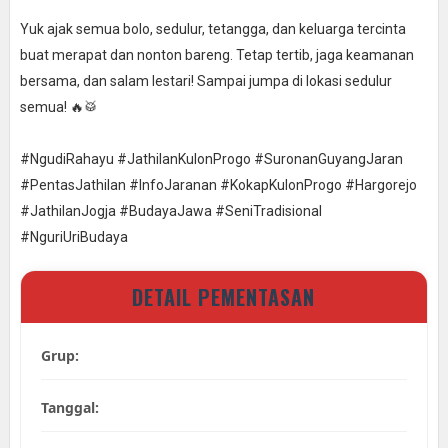
Yuk ajak semua bolo, sedulur, tetangga, dan keluarga tercinta
buat merapat dan nonton bareng. Tetap tertib, jaga keamanan
bersama, dan salam lestari! Sampai jumpa di lokasi sedulur
semua! 🔥🥁
#NgudiRahayu #JathilanKulonProgo #SuronanGuyangJaran
#PentasJathilan #InfoJaranan #KokapKulonProgo #Hargorejo
#JathilanJogja #BudayaJawa #SeniTradisional
#NguriUriBudaya
DETAIL PEMENTASAN
Grup:
Tanggal: