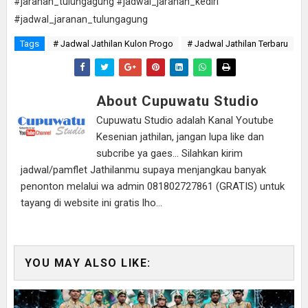
#jaranan_tulungagung #jadwal_jaranan_kediri
#jadwal_jaranan_tulungagung
Tags
# Jadwal Jathilan Kulon Progo
# Jadwal Jathilan Terbaru
About Cupuwatu Studio
Cupuwatu Studio adalah Kanal Youtube
Kesenian jathilan, jangan lupa like dan
subcribe ya gaes... Silahkan kirim
jadwal/pamflet Jathilanmu supaya menjangkau banyak
penonton melalui wa admin 081802727861 (GRATIS) untuk
tayang di website ini gratis lho...
YOU MAY ALSO LIKE: