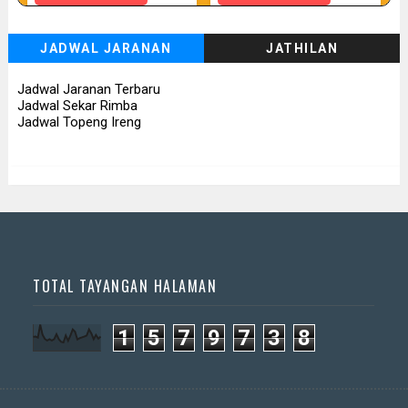
07 08 2026
07 08 2026 - Tunggul Rukun
JADWAL JARANAN
JATHILAN
📅 Besok (7/8)
📅 Besok (7/8)
Jadwal Jaranan Terbaru
Jadwal Sekar Rimba
Jadwal Topeng Ireng
TOTAL TAYANGAN HALAMAN
1
5
7
9
7
3
8