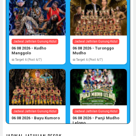
Jadwal Jathilan Gunung Kidul
Jadwal Jathilan Gunung Kidul
06 08 2026 - Kudho
06 08 2026 - Turonggo
Manggolo
Mudho
📅 Target: 6 (Post: 6/7)
📅 Target: 6 (Post: 6/7)
Jadwal Jathilan Gunung Kidul
Jadwal Jathilan Gunung Kidul
06 08 2026 - Bayu Kumoro
06 08 2026 - Panji Mudho
Lelono
📅 Target: 6 (Post: 6/7)
📅 Target: 6 (Post: 6/7)