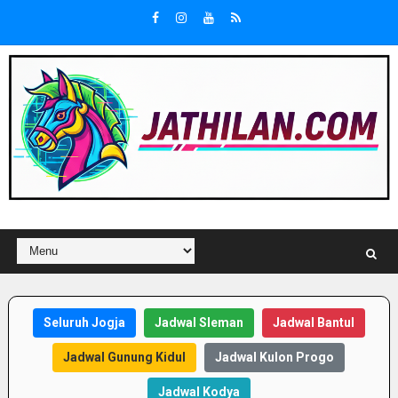
Seluruh Jogja
Jadwal Sleman
Jadwal Bantul
Jadwal Gunung Kidul
Jadwal Kulon Progo
Jadwal Kodya