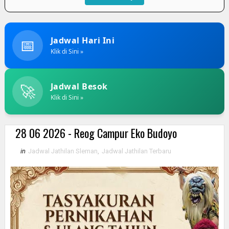
📅
Jadwal Hari Ini
Klik di Sini »
🚀
Jadwal Besok
Klik di Sini »
28 06 2026 - Reog Campur Eko Budoyo
in
Jadwal Jathilan Sleman
,
Jadwal Jathilan Terbaru