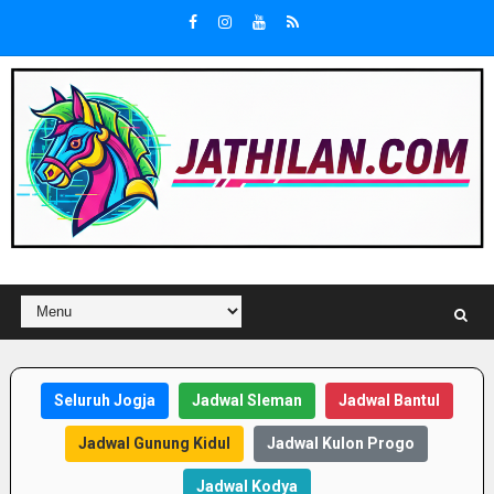
Seluruh Jogja
Jadwal Sleman
Jadwal Bantul
Jadwal Gunung Kidul
Jadwal Kulon Progo
Jadwal Kodya