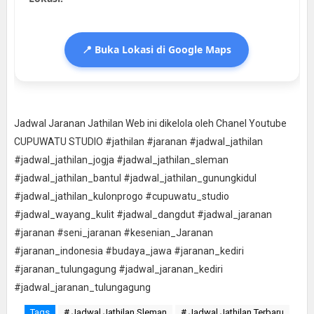
📍 Buka Lokasi di Google Maps
Jadwal Jaranan Jathilan Web ini dikelola oleh Chanel Youtube
CUPUWATU STUDIO #jathilan #jaranan #jadwal_jathilan
#jadwal_jathilan_jogja #jadwal_jathilan_sleman
#jadwal_jathilan_bantul #jadwal_jathilan_gunungkidul
#jadwal_jathilan_kulonprogo #cupuwatu_studio
#jadwal_wayang_kulit #jadwal_dangdut #jadwal_jaranan
#jaranan #seni_jaranan #kesenian_Jaranan
#jaranan_indonesia #budaya_jawa #jaranan_kediri
#jaranan_tulungagung #jadwal_jaranan_kediri
#jadwal_jaranan_tulungagung
Tags
# Jadwal Jathilan Sleman
# Jadwal Jathilan Terbaru