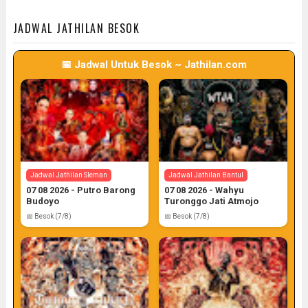
📅 Target: 6 (Post: 6/7)
📅 Target: 6 (Post: 6/7)
JADWAL JATHILAN BESOK
📅 Jadwal Untuk Besok ~ Jathilan.com
Jadwal Jathilan Gunung Kidul
06 08 2026 - Wahyu Budoyo
📅 Target: 6 (Post: 6/7)
Jadwal Jathilan Sleman
Jadwal Jathilan Bantul
07 08 2026 - Putro Barong
07 08 2026 - Wahyu
Budoyo
Turonggo Jati Atmojo
📅 Besok (7/8)
📅 Besok (7/8)