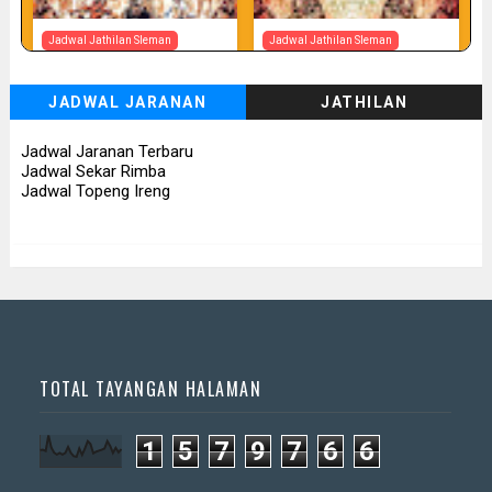
Jadwal Jathilan Sleman
Jadwal Jathilan Sleman
07 08 2026
07 08 2026 - Tunggul Rukun
JADWAL JARANAN
JATHILAN
📅 Besok (7/8)
📅 Besok (7/8)
Jadwal Jaranan Terbaru
Jadwal Sekar Rimba
Jadwal Topeng Ireng
TOTAL TAYANGAN HALAMAN
1
5
7
9
7
6
6