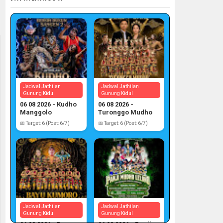
Jadwal Jathilan
Jadwal Jathilan
Gunung Kidul
Gunung Kidul
06 08 2026 - Kudho
06 08 2026 -
Manggolo
Turonggo Mudho
📅 Target: 6 (Post: 6/7)
📅 Target: 6 (Post: 6/7)
Jadwal Jathilan
Jadwal Jathilan
Gunung Kidul
Gunung Kidul