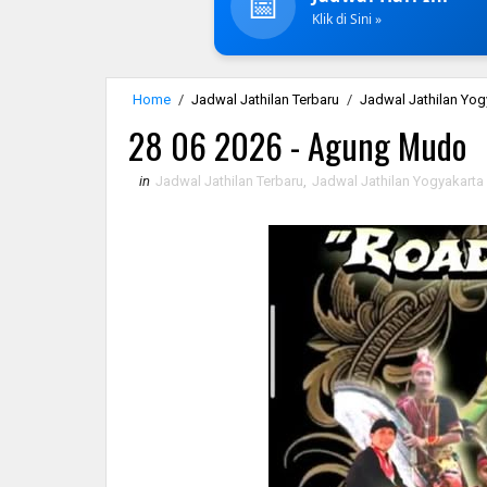
📅
Klik di Sini »
Home
/
Jadwal Jathilan Terbaru
/
Jadwal Jathilan Yog
28 06 2026 - Agung Mudo
in
Jadwal Jathilan Terbaru
,
Jadwal Jathilan Yogyakarta