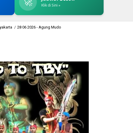
🚀
Klik di Sini »
yakarta
/
28 06 2026 - Agung Mudo