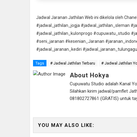
Jadwal Jaranan Jathilan Web ini dikelola oleh Cha
#jadwal_jathilan_jogja #jadwal_jathilan_sleman #j
#jadwal_jathilan_kulonprogo #cupuwatu_studio #j
#seni_jaranan #kesenian_Jaranan #jaranan_indon
#jadwal_jaranan_kediri #jadwal_jaranan_tulungag
Tags
# Jadwal Jathilan Terbaru
# Jadwal Jathilan Y
About Hokya
Cupuwatu Studio adalah Kanal Yout
Silahkan kirim jadwal/pamflet J
081802727861 (GRATIS) untuk tayan
YOU MAY ALSO LIKE: