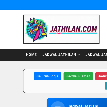
HOME
JADWAL JATHILAN
JADWAL JA
Seluruh Jogja
Jadwal Sleman
Jadwa
Jadwal Hari Ini