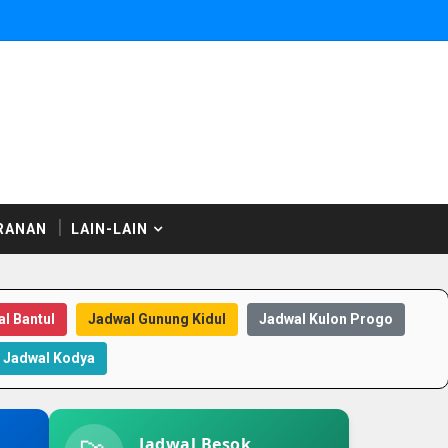
RANAN
LAIN-LAIN
l Bantul
Jadwal Gunung Kidul
Jadwal Kulon Progo
Jadwal Kodya
Jadwal Besok