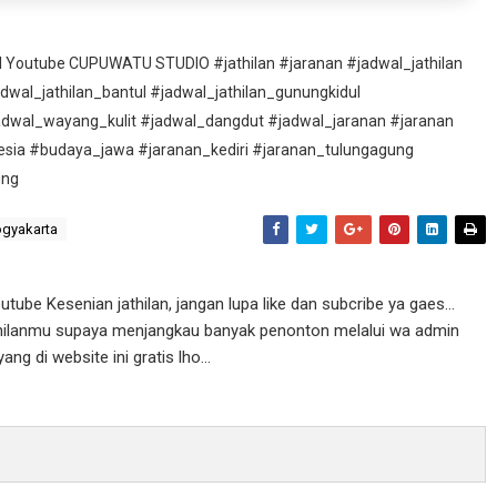
nel Youtube CUPUWATU STUDIO #jathilan #jaranan #jadwal_jathilan
adwal_jathilan_bantul #jadwal_jathilan_gunungkidul
adwal_wayang_kulit #jadwal_dangdut #jadwal_jaranan #jaranan
esia #budaya_jawa #jaranan_kediri #jaranan_tulungagung
ung
ogyakarta
ube Kesenian jathilan, jangan lupa like dan subcribe ya gaes...
athilanmu supaya menjangkau banyak penonton melalui wa admin
g di website ini gratis lho...