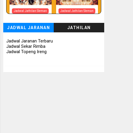
Jadwal Jathilan Sleman
Jadwal Jathilan Sleman
07 08 2026
07 08 2026 -
Tunggul Rukun
JADWAL JARANAN
JATHILAN
📅 Besok (7/8)
📅 Besok (7/8)
Jadwal Jaranan Terbaru
Jadwal Sekar Rimba
Jadwal Topeng Ireng