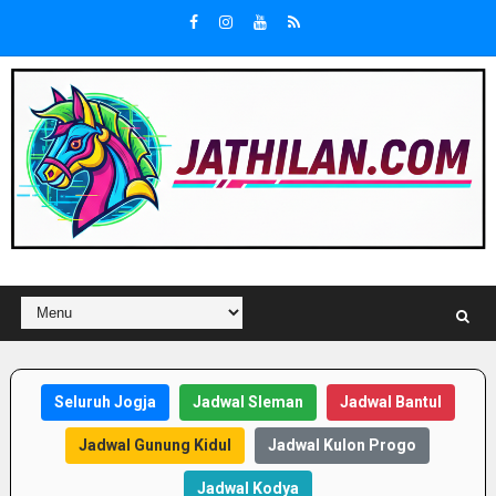
Seluruh Jogja
Jadwal Sleman
Jadwal Bantul
Jadwal Gunung Kidul
Jadwal Kulon Progo
Jadwal Kodya