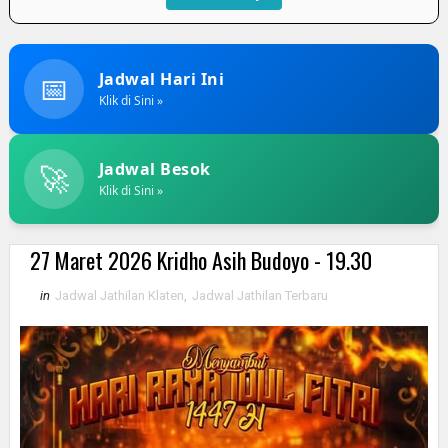
📅
Jadwal Hari Ini
Klik di Sini »
🚀
Jadwal Besok
Klik di Sini »
27 Maret 2026 Kridho Asih Budoyo - 19.30
in
Jadwal Jathilan Klaten
,
Jadwal Jathilan Terbaru