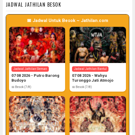
JADWAL JATHILAN BESOK
📅 Jadwal Untuk Besok ~ Jathilan.com
Jadwal Jathilan Gunung Kidul
06 08 2026 - Wahyu Budoyo
📅 Target: 6 (Post: 6/7)
Jadwal Jathilan Sleman
Jadwal Jathilan Bantul
07 08 2026 - Putro Barong
07 08 2026 - Wahyu
Budoyo
Turonggo Jati Atmojo
📅 Besok (7/8)
📅 Besok (7/8)