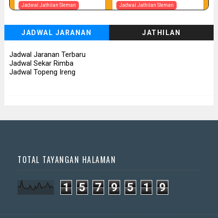
Jadwal Jathilan Sleman
Jadwal Jathilan Sleman
07 08 2026
07 08 2026 - Tunggul Rukun
JADWAL JARANAN
JATHILAN
📅 Besok (7/8)
📅 Besok (7/8)
Jadwal Jaranan Terbaru
Jadwal Sekar Rimba
Jadwal Topeng Ireng
TOTAL TAYANGAN HALAMAN
1
5
7
9
5
1
9