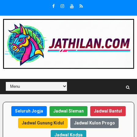
Seluruh Jogja
Jadwal Sleman
Jadwal Bantul
Jadwal Gunung Kidul
Jadwal Kulon Progo
Jadwal Kodya