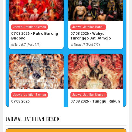
Jadwal Jathilan Sleman
Jadwal Jathilan Bantul
07 08 2026 - Putro Barong
07 08 2026 - Wahyu
Budoyo
Turonggo Jati Atmojo
📅 Target: 7 (Post: 7/7)
📅 Target: 7 (Post: 7/7)
Jadwal Jathilan Sleman
Jadwal Jathilan Sleman
07 08 2026
07 08 2026 - Tunggul Rukun
📅 Target: 7 (Post: 7/7)
📅 Target: 7 (Post: 7/7)
JADWAL JATHILAN BESOK