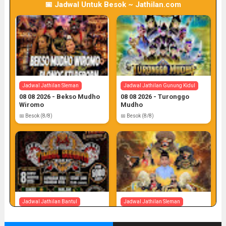
📅 Jadwal Untuk Besok ~ Jathilan.com
Jadwal Jathilan Sleman
Jadwal Jathilan Gunung Kidul
08 08 2026 - Bekso Mudho
08 08 2026 - Turonggo
Wiromo
Mudho
📅 Besok (8/8)
📅 Besok (8/8)
Jadwal Jathilan Bantul
Jadwal Jathilan Sleman
08 08 2026 - Timbul
08 08 2026 - Turonggo
Budhoyo
Mudho Budoyo