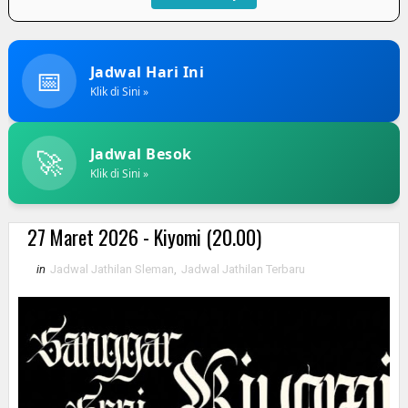
📅
Jadwal Hari Ini
Klik di Sini »
🚀
Jadwal Besok
Klik di Sini »
27 Maret 2026 - Kiyomi (20.00)
in
Jadwal Jathilan Sleman
,
Jadwal Jathilan Terbaru