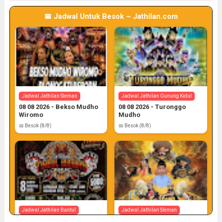
📅 Jadwal Untuk Besok ~ Jathilan.com
Jadwal Jathilan Sleman
Jadwal Jathilan Gunung Kidul
08 08 2026 - Bekso Mudho
08 08 2026 - Turonggo
Wiromo
Mudho
📅 Besok (8/8)
📅 Besok (8/8)
Jadwal Jathilan Bantul
Jadwal Jathilan Sleman
08 08 2026 - Timbul
08 08 2026 - Turonggo