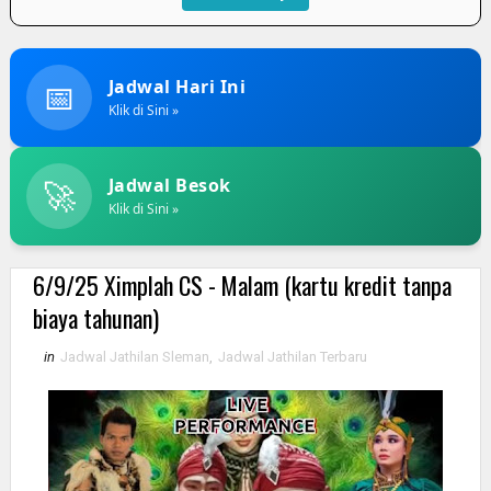
📅
Jadwal Hari Ini
Klik di Sini »
🚀
Jadwal Besok
Klik di Sini »
6/9/25 Ximplah CS - Malam (kartu kredit tanpa
biaya tahunan)
in
Jadwal Jathilan Sleman
,
Jadwal Jathilan Terbaru