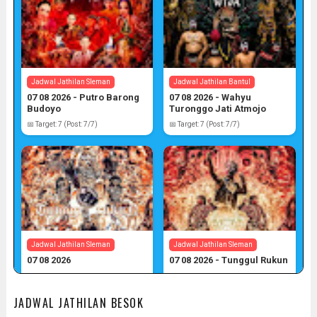
Jadwal Jathilan Sleman
Jadwal Jathilan Bantul
07 08 2026 - Putro Barong
07 08 2026 - Wahyu
Budoyo
Turonggo Jati Atmojo
📅 Target: 7 (Post: 7/7)
📅 Target: 7 (Post: 7/7)
Jadwal Jathilan Sleman
Jadwal Jathilan Sleman
07 08 2026
07 08 2026 - Tunggul Rukun
📅 Target: 7 (Post: 7/7)
📅 Target: 7 (Post: 7/7)
JADWAL JATHILAN BESOK