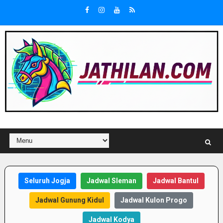
Seluruh Jogja
Jadwal Sleman
Jadwal Bantul
Jadwal Gunung Kidul
Jadwal Kulon Progo
Jadwal Kodya