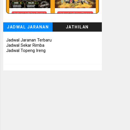
Jadwal Jathilan Bantul
Jadwal Jathilan Sleman
08 08 2026 - Timbul
08 08 2026 -
Budhoyo
Turonggo Mudho
JADWAL JARANAN
JATHILAN
Budoyo
📅 Besok (8/8)
📅 Besok (8/8)
Jadwal Jaranan Terbaru
Jadwal Sekar Rimba
Jadwal Topeng Ireng
Jadwal Jathilan
Jadwal Jathilan Sleman
Gunung Kidul
08 08 2026 - Klaras
08 08 2026 - Sekar
Anom Sembrani
Kinasih
📅 Besok (8/8)
📅 Besok (8/8)