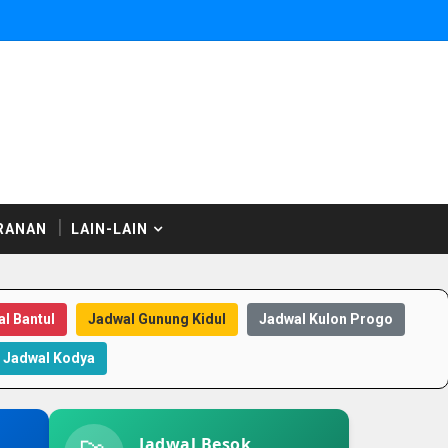
RANAN
LAIN-LAIN
l Bantul
Jadwal Gunung Kidul
Jadwal Kulon Progo
Jadwal Kodya
Jadwal Besok