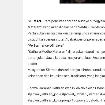
SLEMAN
- Para pencinta seni dan budaya di Yogyak
Mataram
" yang akan digelar pada Sabtu, 6 Septemb
Pertunjukan ini dijadwalkan berlangsung seharian p
disuguhkan dengan total 7 babak pertunjukan spesi
"
Performance Off Java
".
"Bathara Mudho Mataram" diharapkan dapat menjad
pertunjukan Jawa kepada masyarakat luas. Acara ini
poster.
Masyarakat Sleman dan sekitarnya diimbau untuk 
keindahan dan keunikan seni tradisional yang langka
Jadwal Jaranan Jathilan Web ini dikelola oleh Chan
#jadwal_jathilan_jogja #jadwal_jathilan_sleman #j
#jadwal_jathilan_kulonprogo #cupuwatu_studio #j