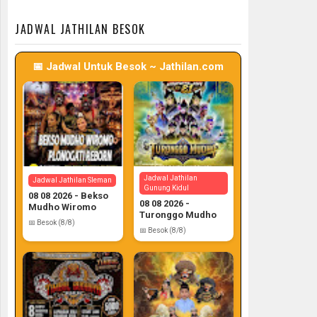
📅 Target: 7 (Post: 7/7)
📅 Target: 7 (Post: 7/7)
JADWAL JATHILAN BESOK
📅 Jadwal Untuk Besok ~ Jathilan.com
Jadwal Jathilan
Jadwal Jathilan Sleman
Gunung Kidul
08 08 2026 - Bekso
08 08 2026 -
Mudho Wiromo
Turonggo Mudho
📅 Besok (8/8)
📅 Besok (8/8)