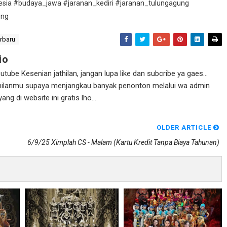
esia #budaya_jawa #jaranan_kediri #jaranan_tulungagung
ung
erbaru
io
ube Kesenian jathilan, jangan lupa like dan subcribe ya gaes...
athilanmu supaya menjangkau banyak penonton melalui wa admin
g di website ini gratis lho...
OLDER ARTICLE
6/9/25 Ximplah CS - Malam (kartu Kredit Tanpa Biaya Tahunan)