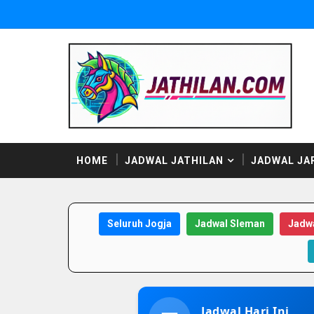
HOME
JADWAL JATHILAN
JADWAL JA
Seluruh Jogja
Jadwal Sleman
Jadwa
Jadwal Hari Ini