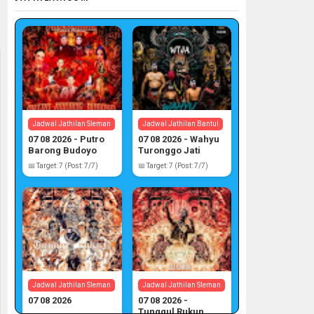
Jadwal Jathilan Sleman
Jadwal Jathilan Bantul
07 08 2026 - Putro
07 08 2026 - Wahyu
Barong Budoyo
Turonggo Jati
Atmojo
📅 Target: 7 (Post: 7/7)
📅 Target: 7 (Post: 7/7)
Jadwal Jathilan Sleman
Jadwal Jathilan Sleman
07 08 2026
07 08 2026 -
Tunggul Rukun