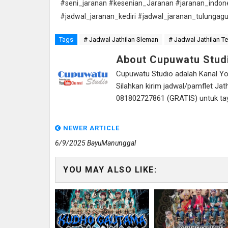
#seni_jaranan #kesenian_Jaranan #jaranan_indon
#jadwal_jaranan_kediri #jadwal_jaranan_tulungag
Tags
# Jadwal Jathilan Sleman
# Jadwal Jathilan T
About Cupuwatu Stud
Cupuwatu Studio adalah Kanal Yout
Silahkan kirim jadwal/pamflet J
081802727861 (GRATIS) untuk tayan
NEWER ARTICLE
6/9/2025 BayuManunggal
YOU MAY ALSO LIKE: