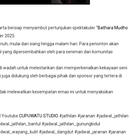
arta bersiap menyambut pertunjukan spektakuler "
Bathara Mudho
er 2025.
enuh, mulai dari siang hingga malam hari. Para penonton akan
al yang dipersembahkan oleh para seniman dari komunitas
i wadah untuk melestarikan dan memperkenalkan kekayaan seni
 juga didukung oleh berbagai pihak dan sponsor yang tertera di
tidak melewatkan kesempatan emas ini untuk menyaksikan
el Youtube
CUPUWATU STUDIO
#jathilan #jaranan #jadwal_jathilan
adwal_jathilan_bantul #jadwal_jathilan_gunungkidul
adwal_wayang_kulit #jadwal_dangdut #jadwal_jaranan #jaranan