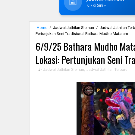
📅
Klik di Sini »
Home
/
Jadwal Jathilan Sleman
/
Jadwal Jathilan Ter
Pertunjukan Seni Tradisional Bathara Mudho Mataram
6/9/25 Bathara Mudho Mata
Lokasi: Pertunjukan Seni T
in
Jadwal Jathilan Sleman
,
Jadwal Jathilan Terbaru