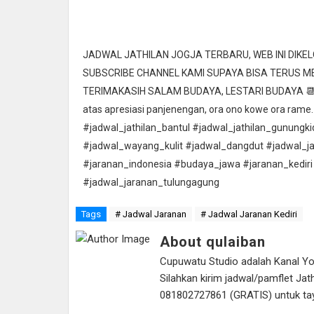
JADWAL JATHILAN JOGJA TERBARU, WEB INI DIK
SUBSCRIBE CHANNEL KAMI SUPAYA BISA TERUS 
TERIMAKASIH SALAM BUDAYA, LESTARI BUDAYA 📆 Ta
atas apresiasi panjenengan, ora ono kowe ora rame.
#jadwal_jathilan_bantul #jadwal_jathilan_gunungk
#jadwal_wayang_kulit #jadwal_dangdut #jadwal_j
#jaranan_indonesia #budaya_jawa #jaranan_kediri
#jadwal_jaranan_tulungagung
Tags
# Jadwal Jaranan
# Jadwal Jaranan Kediri
About qulaiban
Cupuwatu Studio adalah Kanal Yout
Silahkan kirim jadwal/pamflet J
081802727861 (GRATIS) untuk tayan