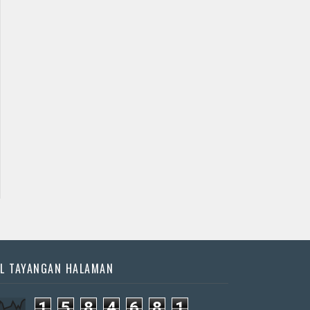
Jadwal Jathilan Kulon
Jadwal Jathilan Bantul
Progo
09 09 2026 S - Kudho
09 08 2026 S - Krido
Bramudho
Kencono
📅 Besok (9/8)
📅 Besok (9/8)
L TAYANGAN HALAMAN
1
5
8
4
6
8
1