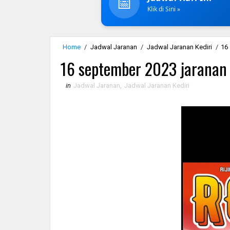
📅
Klik di Sini »
Home
/
Jadwal Jaranan
/
Jadwal Jaranan Kediri
/
16 
16 september 2023 jaranan r
in
Jadwal Jaranan
,
Jadwal Jaranan Kediri