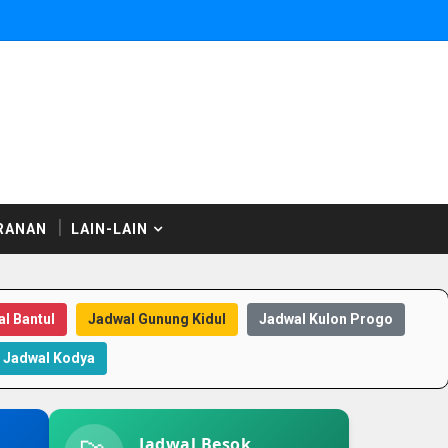
RANAN
LAIN-LAIN
l Bantul
Jadwal Gunung Kidul
Jadwal Kulon Progo
Jadwal Kodya
Jadwal Besok