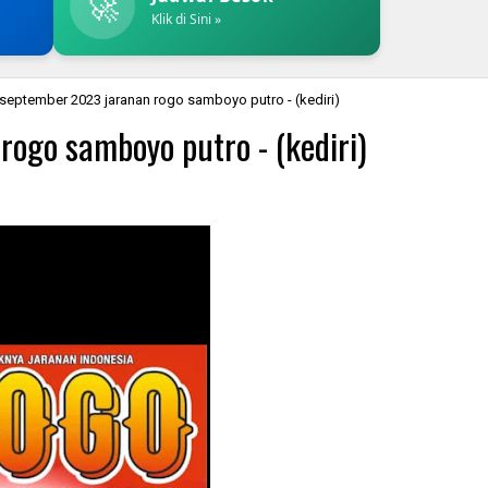
🚀
Klik di Sini »
september 2023 jaranan rogo samboyo putro - (kediri)
ogo samboyo putro - (kediri)