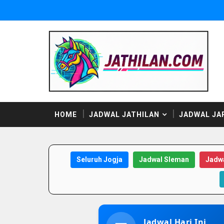
HOME
JADWAL JATHILAN
JADWAL JA
Seluruh Jogja
Jadwal Sleman
Jadwa
Jadwal Hari Ini