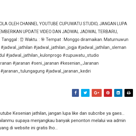
ELOLA OLEH CHANNEL YOUTUBE CUPUWATU STUDIO, JANGAN LUPA
MEMBERIKAN UPDATE VIDEO DAN JADWAL JADWAL TERBARU,
nggal : ⏰ Waktu. : 🎯 Tempat : Monggo diramaikan. Maturnuwun
 #jadwal_jathilan #jadwal_jathilan_jogja #jadwal_jathilan_sleman
idul #jadwal_jathilan_kulonprogo #cupuwatu_studio
aranan #jaranan #seni_jaranan #kesenian_Jaranan
 #jaranan_tulungagung #jadwal_jaranan_kediri
ube Kesenian jathilan, jangan lupa like dan subcribe ya gaes...
athilanmu supaya menjangkau banyak penonton melalui wa admin
g di website ini gratis lho...