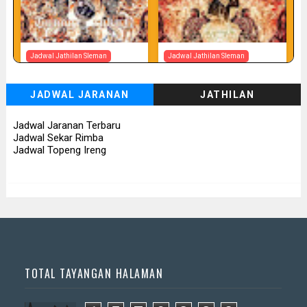
Jadwal Jathilan Sleman
Jadwal Jathilan Sleman
07 08 2026
07 08 2026 - Tunggul Rukun
JADWAL JARANAN
JATHILAN
📅 Besok (7/8)
📅 Besok (7/8)
Jadwal Jaranan Terbaru
Jadwal Sekar Rimba
Jadwal Topeng Ireng
TOTAL TAYANGAN HALAMAN