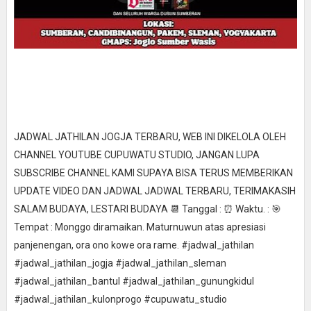
JADWAL JATHILAN JOGJA TERBARU, WEB INI DIKELOLA OLEH
CHANNEL YOUTUBE CUPUWATU STUDIO, JANGAN LUPA
SUBSCRIBE CHANNEL KAMI SUPAYA BISA TERUS MEMBERIKAN
UPDATE VIDEO DAN JADWAL JADWAL TERBARU, TERIMAKASIH
SALAM BUDAYA, LESTARI BUDAYA 📆 Tanggal : ⏰ Waktu. : 🎯
Tempat : Monggo diramaikan. Maturnuwun atas apresiasi
panjenengan, ora ono kowe ora rame. #jadwal_jathilan
#jadwal_jathilan_jogja #jadwal_jathilan_sleman
#jadwal_jathilan_bantul #jadwal_jathilan_gunungkidul
#jadwal_jathilan_kulonprogo #cupuwatu_studio