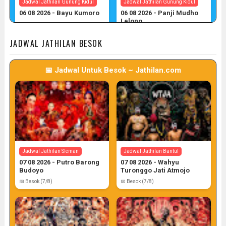
Jadwal Jathilan Gunung Kidul
Jadwal Jathilan Gunung Kidul
06 08 2026 - Bayu Kumoro
06 08 2026 - Panji Mudho
Lelono
📅 Target: 6 (Post: 6/7)
📅 Target: 6 (Post: 6/7)
JADWAL JATHILAN BESOK
📅 Jadwal Untuk Besok ~ Jathilan.com
Jadwal Jathilan Gunung Kidul
06 08 2026 - Wahyu Budoyo
📅 Target: 6 (Post: 6/7)
Jadwal Jathilan Sleman
Jadwal Jathilan Bantul
07 08 2026 - Putro Barong
07 08 2026 - Wahyu
Budoyo
Turonggo Jati Atmojo
📅 Besok (7/8)
📅 Besok (7/8)