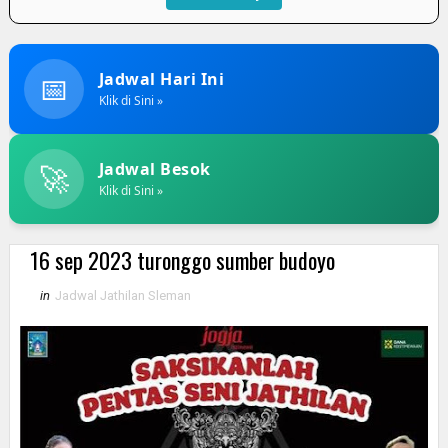
📅
Jadwal Hari Ini
Klik di Sini »
🚀
Jadwal Besok
Klik di Sini »
16 sep 2023 turonggo sumber budoyo
in
Jadwal Jathilan Sleman