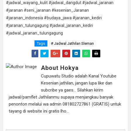
#jadwal_wayang_kulit #jadwal_dangdut #jadwal_jaranan
#jaranan #seni_jaranan #kesenian_Jaranan
#jaranan_indonesia #budaya_jawa #jaranan_kediri
#jaranan_tulungagung #jadwal_jaranan_kediri
#jadwal_jaranan_tulungagung
Tags
# Jadwal Jathilan Sleman
About Hokya
Cupuwatu Studio adalah Kanal Youtube
Kesenian jathilan, jangan lupa like dan
subcribe ya gaes... Silahkan kirim
jadwal/pamflet Jathilanmu supaya menjangkau banyak
penonton melalui wa admin 081802727861 (GRATIS) untuk
tayang di website ini gratis lho...