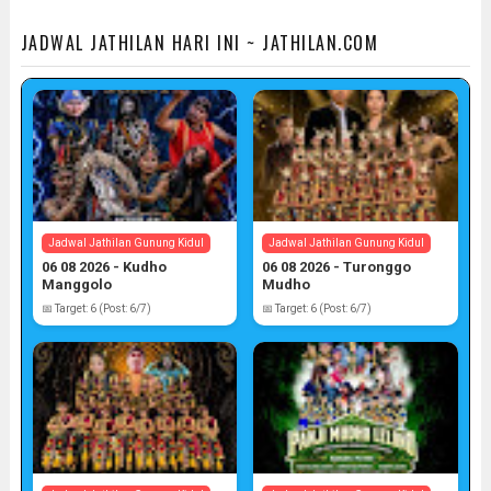
JADWAL JATHILAN HARI INI ~ JATHILAN.COM
Jadwal Jathilan Gunung Kidul
Jadwal Jathilan Gunung Kidul
06 08 2026 - Kudho
06 08 2026 - Turonggo
Manggolo
Mudho
📅 Target: 6 (Post: 6/7)
📅 Target: 6 (Post: 6/7)