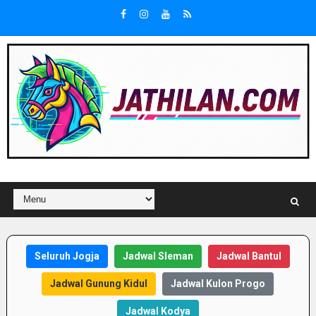
Seluruh Jogja
Jadwal Sleman
Jadwal Bantul
Jadwal Gunung Kidul
Jadwal Kulon Progo
Jadwal Kodya