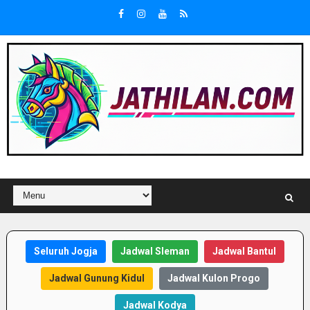
Seluruh Jogja
Jadwal Sleman
Jadwal Bantul
Jadwal Gunung Kidul
Jadwal Kulon Progo
Jadwal Kodya