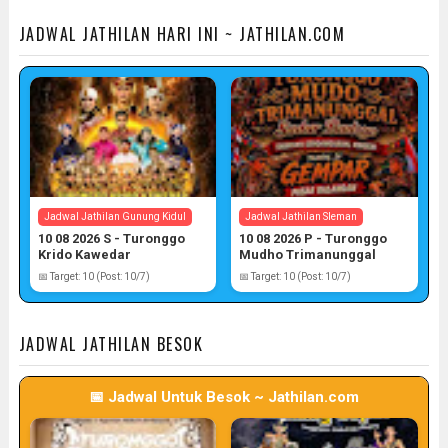
JADWAL JATHILAN HARI INI ~ JATHILAN.COM
Jadwal Jathilan Gunung Kidul
Jadwal Jathilan Sleman
10 08 2026 S - Turonggo
10 08 2026 P - Turonggo
Krido Kawedar
Mudho Trimanunggal
📅 Target: 10 (Post: 10/7)
📅 Target: 10 (Post: 10/7)
JADWAL JATHILAN BESOK
📅 Jadwal Untuk Besok ~ Jathilan.com