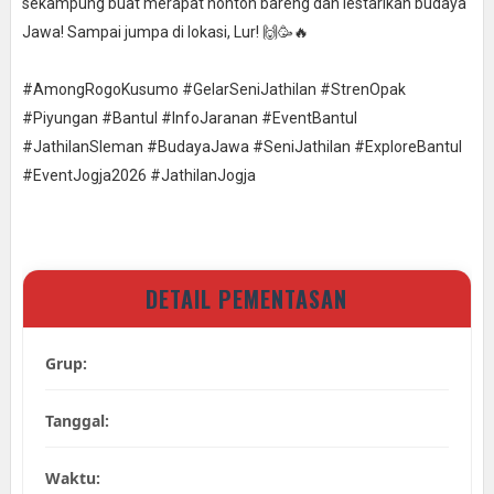
sekampung buat merapat nonton bareng dan lestarikan budaya
Jawa! Sampai jumpa di lokasi, Lur! 🙌🥳🔥
#AmongRogoKusumo #GelarSeniJathilan #StrenOpak
#Piyungan #Bantul #InfoJaranan #EventBantul
#JathilanSleman #BudayaJawa #SeniJathilan #ExploreBantul
#EventJogja2026 #JathilanJogja
DETAIL PEMENTASAN
Grup:
Tanggal:
Waktu: