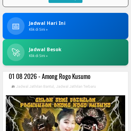
📅
Jadwal Hari Ini
Klik di Sini »
🚀
Jadwal Besok
Klik di Sini »
01 08 2026 - Among Rogo Kusumo
in
Jadwal Jathilan Bantul
,
Jadwal Jathilan Terbaru