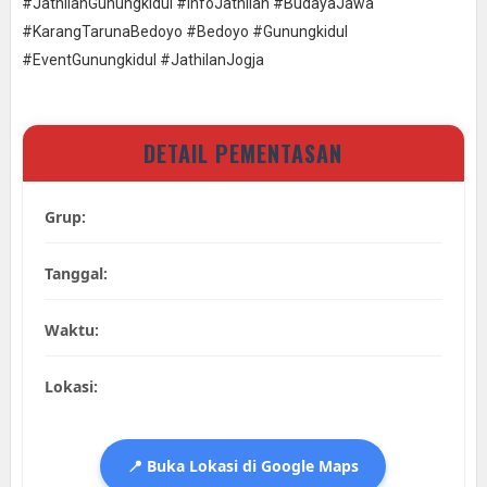
#JathilanGunungkidul #InfoJathilan #BudayaJawa
#KarangTarunaBedoyo #Bedoyo #Gunungkidul
#EventGunungkidul #JathilanJogja
DETAIL PEMENTASAN
Grup:
Tanggal:
Waktu:
Lokasi:
📍 Buka Lokasi di Google Maps