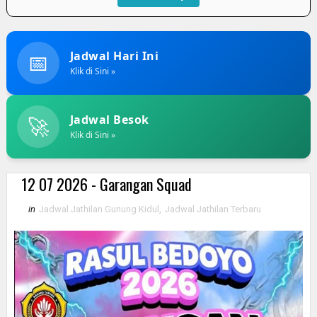
📅
Jadwal Hari Ini
Klik di Sini »
🚀
Jadwal Besok
Klik di Sini »
12 07 2026 - Garangan Squad
in
Jadwal Jathilan Gunung Kidul
,
Jadwal Jathilan Terbaru