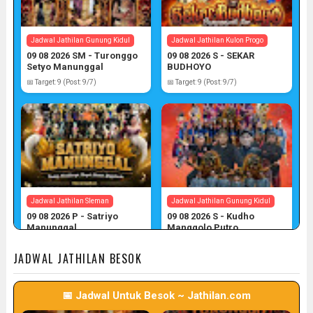
Jadwal Jathilan Gunung Kidul
Jadwal Jathilan Kulon Progo
09 08 2026 SM - Turonggo
09 08 2026 S - SEKAR
Setyo Manunggal
BUDHOYO
📅 Target: 9 (Post: 9/7)
📅 Target: 9 (Post: 9/7)
Jadwal Jathilan Sleman
Jadwal Jathilan Gunung Kidul
09 08 2026 P - Satriyo
09 08 2026 S - Kudho
Manunggal
Manggolo Putro
📅 Target: 9 (Post: 9/7)
📅 Target: 9 (Post: 9/7)
JADWAL JATHILAN BESOK
📅 Jadwal Untuk Besok ~ Jathilan.com