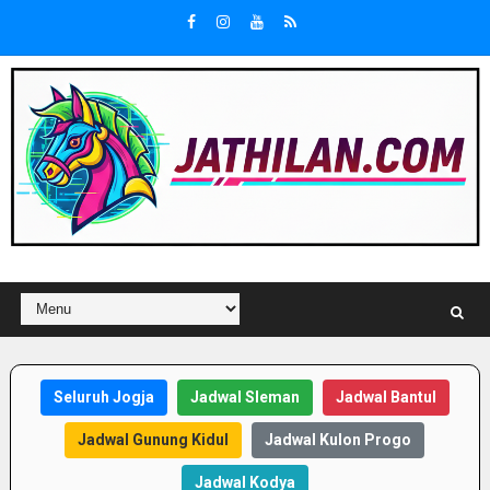
Seluruh Jogja
Jadwal Sleman
Jadwal Bantul
Jadwal Gunung Kidul
Jadwal Kulon Progo
Jadwal Kodya