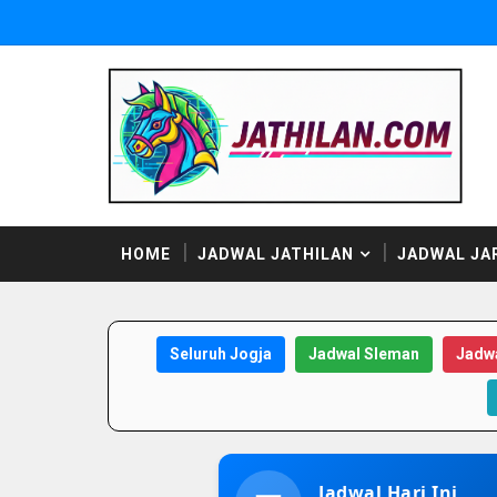
HOME
JADWAL JATHILAN
JADWAL JA
Seluruh Jogja
Jadwal Sleman
Jadwa
Jadwal Hari Ini