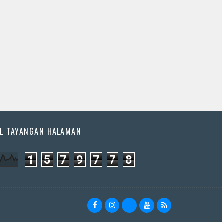
L TAYANGAN HALAMAN
1
5
7
9
7
7
8