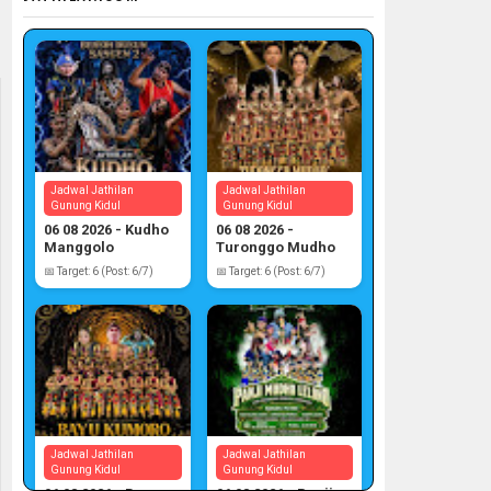
Jadwal Jathilan
Jadwal Jathilan
Gunung Kidul
Gunung Kidul
06 08 2026 - Kudho
06 08 2026 -
Manggolo
Turonggo Mudho
📅 Target: 6 (Post: 6/7)
📅 Target: 6 (Post: 6/7)
Jadwal Jathilan
Jadwal Jathilan
Gunung Kidul
Gunung Kidul