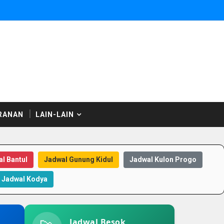
RANAN
LAIN-LAIN
l Bantul
Jadwal Gunung Kidul
Jadwal Kulon Progo
Jadwal Kodya
Jadwal Besok