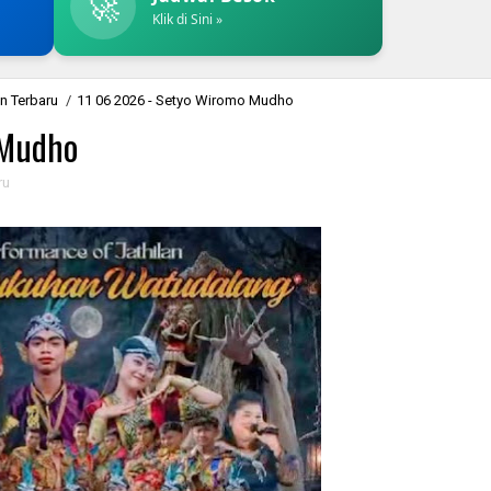
🚀
Klik di Sini »
n Terbaru
/
11 06 2026 - Setyo Wiromo Mudho
 Mudho
ru