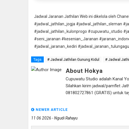
Jadwal Jaranan Jathilan Web ini dikelola oleh Cha
#jadwal_jathilan_jogja #jadwal_jathilan_sleman #j
#jadwal_jathilan_kulonprogo #cupuwatu_studio #j
#seni_jaranan #kesenian_Jaranan #jaranan_indon
#jadwal_jaranan_kediri #jadwal_jaranan_tulungag
Tags
# Jadwal Jathilan Gunung Kidul
# Jadwal Jathi
About Hokya
Cupuwatu Studio adalah Kanal Yout
Silahkan kirim jadwal/pamflet J
081802727861 (GRATIS) untuk tayan
NEWER ARTICLE
11 06 2026 - Ngudi Rahayu