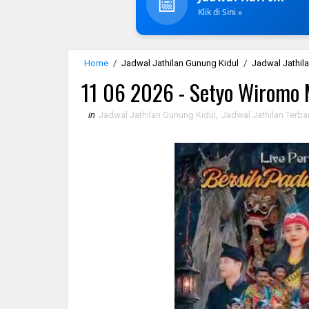
📅
Klik di Sini »
Home
/
Jadwal Jathilan Gunung Kidul
/
Jadwal Jathila
11 06 2026 - Setyo Wiromo
in
Jadwal Jathilan Gunung Kidul
,
Jadwal Jathilan Terba