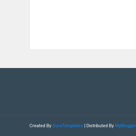
Created By
SoraTemplates
| Distributed By
MyBlogge