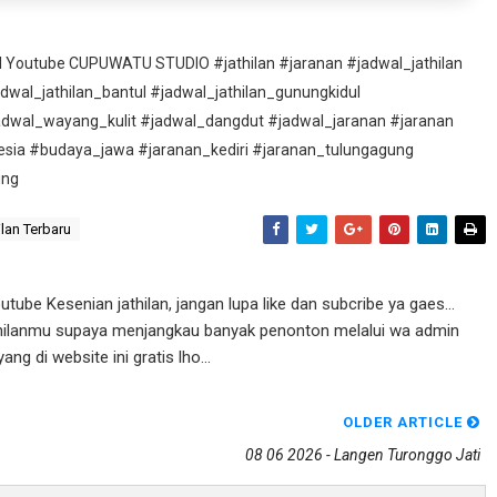
nel Youtube CUPUWATU STUDIO #jathilan #jaranan #jadwal_jathilan
adwal_jathilan_bantul #jadwal_jathilan_gunungkidul
adwal_wayang_kulit #jadwal_dangdut #jadwal_jaranan #jaranan
esia #budaya_jawa #jaranan_kediri #jaranan_tulungagung
ung
lan Terbaru
ube Kesenian jathilan, jangan lupa like dan subcribe ya gaes...
athilanmu supaya menjangkau banyak penonton melalui wa admin
g di website ini gratis lho...
OLDER ARTICLE
08 06 2026 - Langen Turonggo Jati