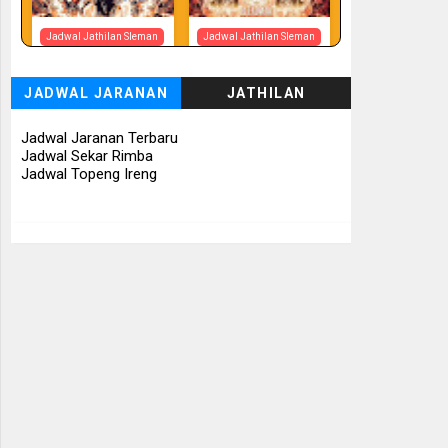
Jadwal Jathilan Sleman
Jadwal Jathilan Sleman
07 08 2026
07 08 2026 -
Tunggul Rukun
JADWAL JARANAN
JATHILAN
📅 Besok (7/8)
📅 Besok (7/8)
Jadwal Jaranan Terbaru
Jadwal Sekar Rimba
Jadwal Topeng Ireng