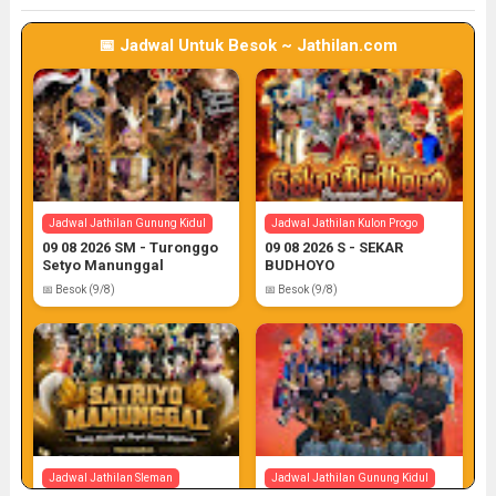
📅 Jadwal Untuk Besok ~ Jathilan.com
Jadwal Jathilan Sleman
Jadwal Jathilan Gunung Kidul
08 08 2026 M - Klaras Anom
08 08 2026 S - Sekar
Sembrani
Kinasih
📅 Target: 8 (Post: 8/7)
📅 Target: 8 (Post: 8/7)
Jadwal Jathilan Gunung Kidul
Jadwal Jathilan Kulon Progo
09 08 2026 SM - Turonggo
09 08 2026 S - SEKAR
Setyo Manunggal
BUDHOYO
📅 Besok (9/8)
📅 Besok (9/8)
Jadwal Jathilan Sleman
Jadwal Jathilan Kulon Progo
08 08 2026 M - Bekso Sekar
08 08 2026 SM - Rara
Merapi
Sawitri ft Bathoro Suro
📅 Target: 8 (Post: 8/7)
📅 Target: 8 (Post: 8/7)
Jadwal Jathilan Sleman
Jadwal Jathilan Gunung Kidul