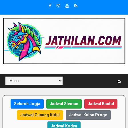
Seluruh Jogja
Jadwal Sleman
Jadwal Bantul
Jadwal Gunung Kidul
Jadwal Kulon Progo
Jadwal Kodya