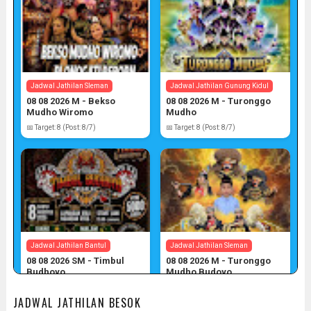
Jadwal Jathilan Sleman
Jadwal Jathilan Gunung Kidul
08 08 2026 M - Bekso
08 08 2026 M - Turonggo
Mudho Wiromo
Mudho
📅 Target: 8 (Post: 8/7)
📅 Target: 8 (Post: 8/7)
Jadwal Jathilan Bantul
Jadwal Jathilan Sleman
08 08 2026 SM - Timbul
08 08 2026 M - Turonggo
Budhoyo
Mudho Budoyo
📅 Target: 8 (Post: 8/7)
📅 Target: 8 (Post: 8/7)
JADWAL JATHILAN BESOK