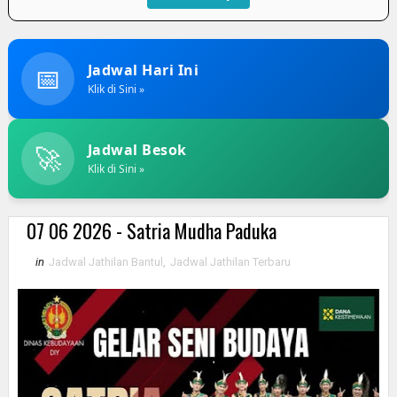
📅
Jadwal Hari Ini
Klik di Sini »
🚀
Jadwal Besok
Klik di Sini »
07 06 2026 - Satria Mudha Paduka
in
Jadwal Jathilan Bantul
,
Jadwal Jathilan Terbaru