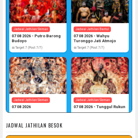
Jadwal Jathilan Sleman
Jadwal Jathilan Bantul
07 08 2026 - Putro Barong
07 08 2026 - Wahyu
Budoyo
Turonggo Jati Atmojo
📅 Target: 7 (Post: 7/7)
📅 Target: 7 (Post: 7/7)
Jadwal Jathilan Sleman
Jadwal Jathilan Sleman
07 08 2026
07 08 2026 - Tunggul Rukun
📅 Target: 7 (Post: 7/7)
📅 Target: 7 (Post: 7/7)
JADWAL JATHILAN BESOK