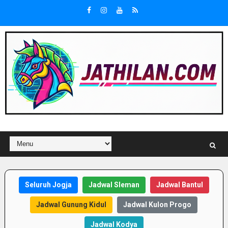
Seluruh Jogja
Jadwal Sleman
Jadwal Bantul
Jadwal Gunung Kidul
Jadwal Kulon Progo
Jadwal Kodya