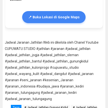
📍 Buka Lokasi di Google Maps
Jadwal Jaranan Jathilan Web ini dikelola oleh Chanel Youtube
CUPUWATU STUDIO #jathilan #jaranan #jadwal_jathilan
#jadwal_jathilan_jogja #jadwal_jathilan_sleman
#jadwal_jathilan_bantul #jadwal_jathilan_gunungkidul
#jadwal_jathilan_kulonprogo #cupuwatu_studio
#jadwal_wayang_kulit #jadwal_dangdut #jadwal_jaranan
#jaranan #seni_jaranan #kesenian_Jaranan
#jaranan_indonesia #budaya_jawa #jaranan_kediri
#jaranan_tulungagung #jadwal_jaranan_kediri
#jadwal_jaranan_tulungagung
Tags
# Jadwal Jathilan Gunung Kidul
# Jadwal Jathilan