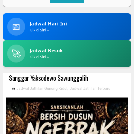
📅
Jadwal Hari Ini
Klik di Sini »
🚀
Jadwal Besok
Klik di Sini »
Sanggar Yaksodewo Sawunggalih
in
Jadwal Jathilan Gunung Kidul
,
Jadwal Jathilan Terbaru