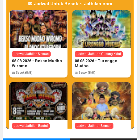
📅 Jadwal Untuk Besok ~ Jathilan.com
Jadwal Jathilan Sleman
Jadwal Jathilan Gunung Kidul
08 08 2026 - Bekso Mudho
08 08 2026 - Turonggo
Wiromo
Mudho
📅 Besok (8/8)
📅 Besok (8/8)
Jadwal Jathilan Bantul
Jadwal Jathilan Sleman
08 08 2026 - Timbul
08 08 2026 - Turonggo
Budhoyo
Mudho Budoyo