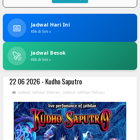
📅
Jadwal Hari Ini
Klik di Sini »
🚀
Jadwal Besok
Klik di Sini »
22 06 2026 - Kudho Saputro
in
Jadwal Jathilan Sleman
,
Jadwal Jathilan Terbaru