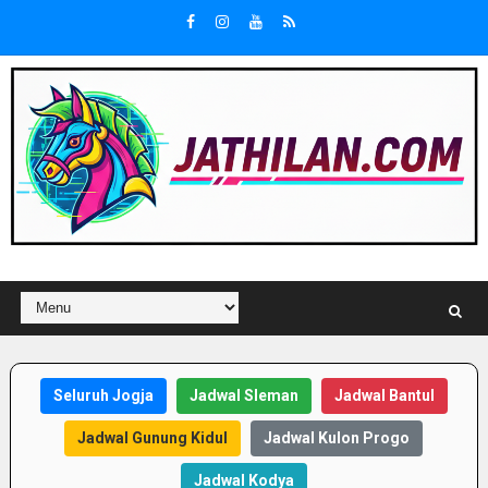
Seluruh Jogja
Jadwal Sleman
Jadwal Bantul
Jadwal Gunung Kidul
Jadwal Kulon Progo
Jadwal Kodya