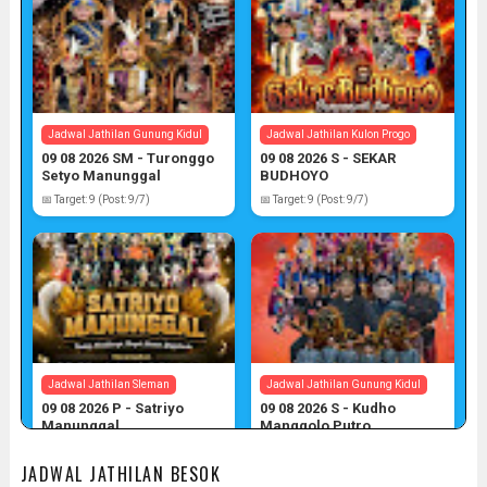
Jadwal Jathilan Gunung Kidul
Jadwal Jathilan Kulon Progo
09 08 2026 SM - Turonggo
09 08 2026 S - SEKAR
Setyo Manunggal
BUDHOYO
📅 Target: 9 (Post: 9/7)
📅 Target: 9 (Post: 9/7)
Jadwal Jathilan Sleman
Jadwal Jathilan Gunung Kidul
09 08 2026 P - Satriyo
09 08 2026 S - Kudho
Manunggal
Manggolo Putro
📅 Target: 9 (Post: 9/7)
📅 Target: 9 (Post: 9/7)
JADWAL JATHILAN BESOK