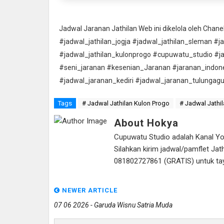
Jadwal Jaranan Jathilan Web ini dikelola oleh Cha
#jadwal_jathilan_jogja #jadwal_jathilan_sleman #j
#jadwal_jathilan_kulonprogo #cupuwatu_studio #j
#seni_jaranan #kesenian_Jaranan #jaranan_indon
#jadwal_jaranan_kediri #jadwal_jaranan_tulungag
Tags
# Jadwal Jathilan Kulon Progo
# Jadwal Jathil
About Hokya
Cupuwatu Studio adalah Kanal Yout
Silahkan kirim jadwal/pamflet J
081802727861 (GRATIS) untuk tayan
NEWER ARTICLE
07 06 2026 - Garuda Wisnu Satria Muda