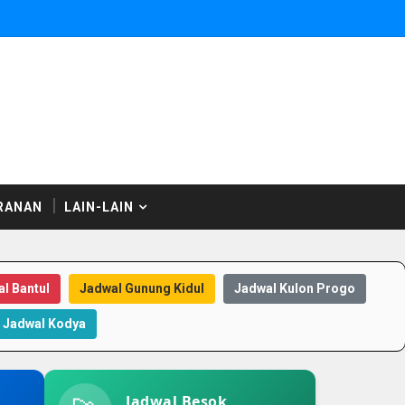
RANAN
LAIN-LAIN
l Bantul
Jadwal Gunung Kidul
Jadwal Kulon Progo
Jadwal Kodya
Jadwal Besok