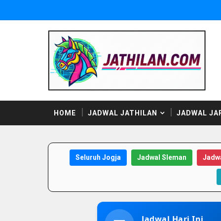
HOME
JADWAL JATHILAN
JADWAL JA
Seluruh Jogja
Jadwal Sleman
Jadwa
Jadwal Hari Ini