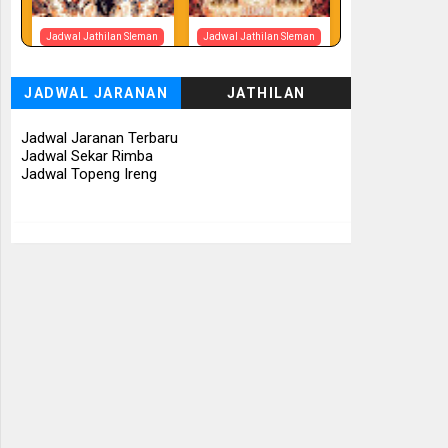
Jadwal Jathilan Sleman
Jadwal Jathilan Sleman
07 08 2026
07 08 2026 -
Tunggul Rukun
JADWAL JARANAN
JATHILAN
📅 Besok (7/8)
📅 Besok (7/8)
Jadwal Jaranan Terbaru
Jadwal Sekar Rimba
Jadwal Topeng Ireng