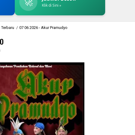
🚀
Klik di Sini »
 Terbaru
/
07 06 2026 - Akur Pramudyo
o
u