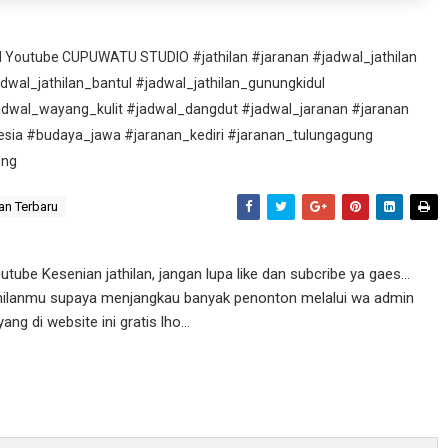
nel Youtube CUPUWATU STUDIO #jathilan #jaranan #jadwal_jathilan
adwal_jathilan_bantul #jadwal_jathilan_gunungkidul
adwal_wayang_kulit #jadwal_dangdut #jadwal_jaranan #jaranan
esia #budaya_jawa #jaranan_kediri #jaranan_tulungagung
ung
an Terbaru
ube Kesenian jathilan, jangan lupa like dan subcribe ya gaes...
athilanmu supaya menjangkau banyak penonton melalui wa admin
g di website ini gratis lho...