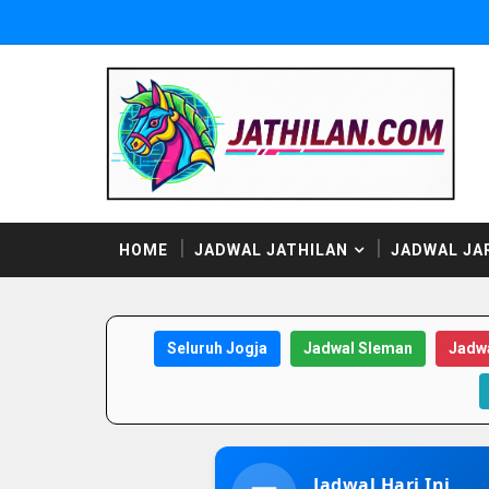
HOME
JADWAL JATHILAN
JADWAL JA
Seluruh Jogja
Jadwal Sleman
Jadwa
Jadwal Hari Ini