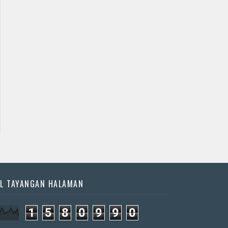
L TAYANGAN HALAMAN
1
5
8
0
9
9
0