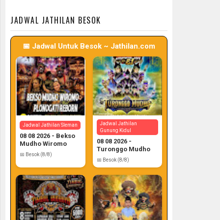
📅 Target: 7 (Post: 7/7)
📅 Target: 7 (Post: 7/7)
JADWAL JATHILAN BESOK
📅 Jadwal Untuk Besok ~ Jathilan.com
Jadwal Jathilan
Jadwal Jathilan Sleman
Gunung Kidul
08 08 2026 - Bekso
08 08 2026 -
Mudho Wiromo
Turonggo Mudho
📅 Besok (8/8)
📅 Besok (8/8)