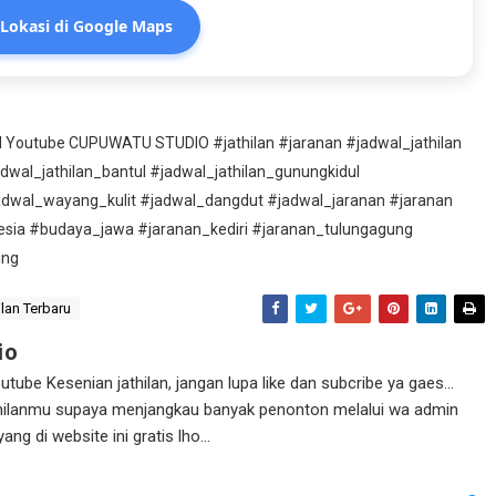
 Lokasi di Google Maps
nel Youtube CUPUWATU STUDIO #jathilan #jaranan #jadwal_jathilan
adwal_jathilan_bantul #jadwal_jathilan_gunungkidul
adwal_wayang_kulit #jadwal_dangdut #jadwal_jaranan #jaranan
esia #budaya_jawa #jaranan_kediri #jaranan_tulungagung
ung
lan Terbaru
io
ube Kesenian jathilan, jangan lupa like dan subcribe ya gaes...
athilanmu supaya menjangkau banyak penonton melalui wa admin
g di website ini gratis lho...