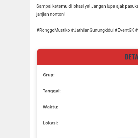
Sampai ketemu di lokasi ya! Jangan lupa ajak pas
janjian nonton!
#RonggoMustiko #JathilanGunungkidul #EventGK #Ng
DET
Grup:
Tanggal:
Waktu:
Lokasi: