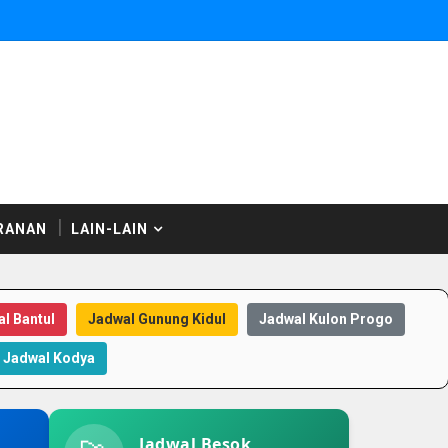
RANAN
LAIN-LAIN
l Bantul
Jadwal Gunung Kidul
Jadwal Kulon Progo
Jadwal Kodya
Jadwal Besok