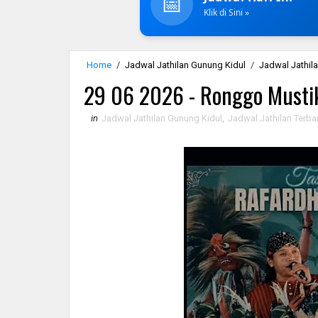
📅
Klik di Sini »
Home
/
Jadwal Jathilan Gunung Kidul
/
Jadwal Jathila
29 06 2026 - Ronggo Musti
in
Jadwal Jathilan Gunung Kidul
,
Jadwal Jathilan Terba