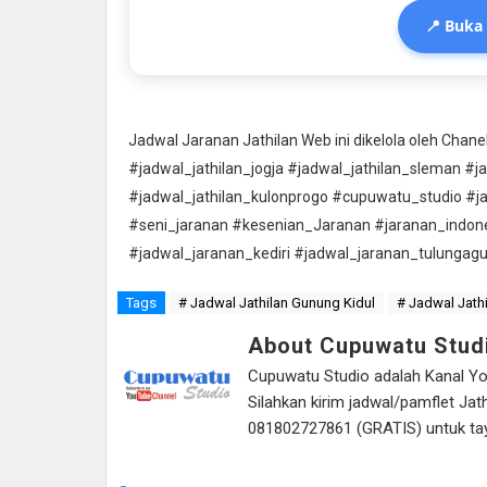
📍 Buka
Jadwal Jaranan Jathilan Web ini dikelola oleh Cha
#jadwal_jathilan_jogja #jadwal_jathilan_sleman #j
#jadwal_jathilan_kulonprogo #cupuwatu_studio #j
#seni_jaranan #kesenian_Jaranan #jaranan_indon
#jadwal_jaranan_kediri #jadwal_jaranan_tulungag
Tags
# Jadwal Jathilan Gunung Kidul
# Jadwal Jathi
About Cupuwatu Stud
Cupuwatu Studio adalah Kanal Yout
Silahkan kirim jadwal/pamflet J
081802727861 (GRATIS) untuk tayan