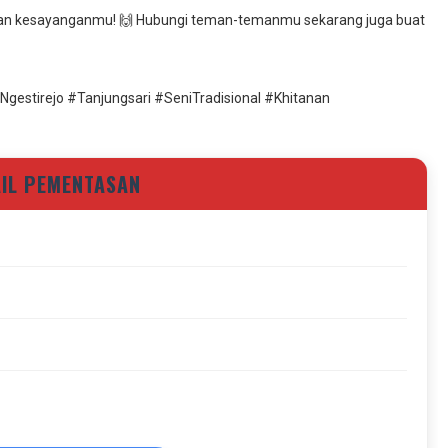
ukan kesayanganmu! 🙌 Hubungi teman-temanmu sekarang juga buat
estirejo #Tanjungsari #SeniTradisional #Khitanan
AIL PEMENTASAN