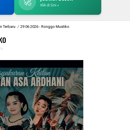
🚀
Klik di Sini »
n Terbaru
/
29 06 2026 - Ronggo Mustiko
ko
ru