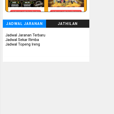
Jadwal Jathilan Bantul
Jadwal Jathilan Sleman
08 08 2026 - Timbul
08 08 2026 -
Budhoyo
Turonggo Mudho
JADWAL JARANAN
JATHILAN
Budoyo
📅 Besok (8/8)
📅 Besok (8/8)
Jadwal Jaranan Terbaru
Jadwal Sekar Rimba
Jadwal Topeng Ireng
Jadwal Jathilan
Jadwal Jathilan Sleman
Gunung Kidul
08 08 2026 - Klaras
08 08 2026 - Sekar
Anom Sembrani
Kinasih
📅 Besok (8/8)
📅 Besok (8/8)