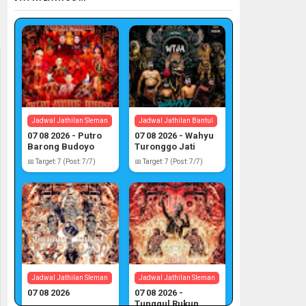
Jadwal Jathilan Sleman
Jadwal Jathilan Bantul
07 08 2026 - Putro
07 08 2026 - Wahyu
Barong Budoyo
Turonggo Jati
Atmojo
📅 Target: 7 (Post: 7/7)
📅 Target: 7 (Post: 7/7)
Jadwal Jathilan Sleman
Jadwal Jathilan Sleman
07 08 2026
07 08 2026 -
Tunggul Rukun