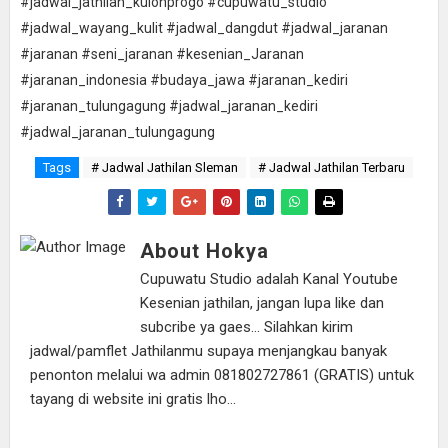
#jadwal_jathilan_kulonprogo #cupuwatu_studio
#jadwal_wayang_kulit #jadwal_dangdut #jadwal_jaranan
#jaranan #seni_jaranan #kesenian_Jaranan
#jaranan_indonesia #budaya_jawa #jaranan_kediri
#jaranan_tulungagung #jadwal_jaranan_kediri
#jadwal_jaranan_tulungagung
Tags
# Jadwal Jathilan Sleman
# Jadwal Jathilan Terbaru
About Hokya
Cupuwatu Studio adalah Kanal Youtube
Kesenian jathilan, jangan lupa like dan
subcribe ya gaes... Silahkan kirim
jadwal/pamflet Jathilanmu supaya menjangkau banyak
penonton melalui wa admin 081802727861 (GRATIS) untuk
tayang di website ini gratis lho...