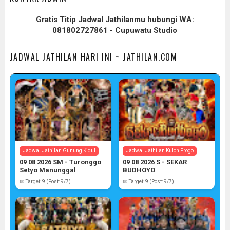
Gratis Titip Jadwal Jathilanmu hubungi WA:
081802727861 - Cupuwatu Studio
JADWAL JATHILAN HARI INI ~ JATHILAN.COM
Jadwal Jathilan Gunung Kidul
Jadwal Jathilan Kulon Progo
09 08 2026 SM - Turonggo
09 08 2026 S - SEKAR
Setyo Manunggal
BUDHOYO
📅 Target: 9 (Post: 9/7)
📅 Target: 9 (Post: 9/7)