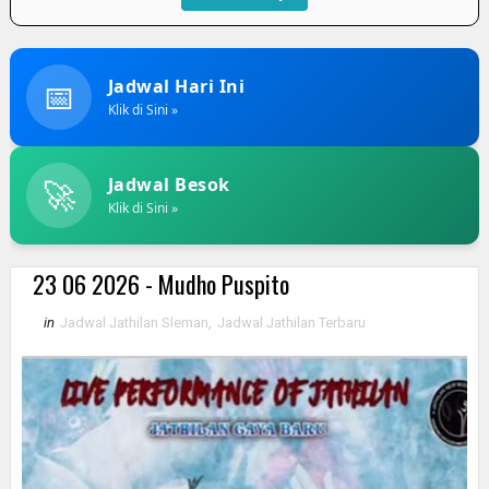
📅
Jadwal Hari Ini
Klik di Sini »
🚀
Jadwal Besok
Klik di Sini »
23 06 2026 - Mudho Puspito
in
Jadwal Jathilan Sleman
,
Jadwal Jathilan Terbaru