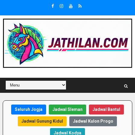
Seluruh Jogja
Jadwal Sleman
Jadwal Bantul
Jadwal Gunung Kidul
Jadwal Kulon Progo
Jadwal Kodya