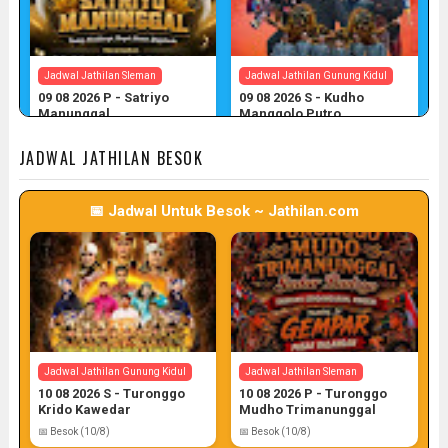
Jadwal Jathilan Sleman
Jadwal Jathilan Gunung Kidul
09 08 2026 P - Satriyo
09 08 2026 S - Kudho
Manunggal
Manggolo Putro
📅 Target: 9 (Post: 9/7)
📅 Target: 9 (Post: 9/7)
JADWAL JATHILAN BESOK
📅 Jadwal Untuk Besok ~ Jathilan.com
Jadwal Jathilan Gunung Kidul
Jadwal Jathilan Kulon Progo
09 08 2026 P - Kudho Tri
09 08 2026 M - Turonggo
Pamungkas
Manik Seto
📅 Target: 9 (Post: 9/7)
📅 Target: 9 (Post: 9/7)
Jadwal Jathilan Gunung Kidul
Jadwal Jathilan Sleman
10 08 2026 S - Turonggo
10 08 2026 P - Turonggo
Krido Kawedar
Mudho Trimanunggal
📅 Besok (10/8)
📅 Besok (10/8)