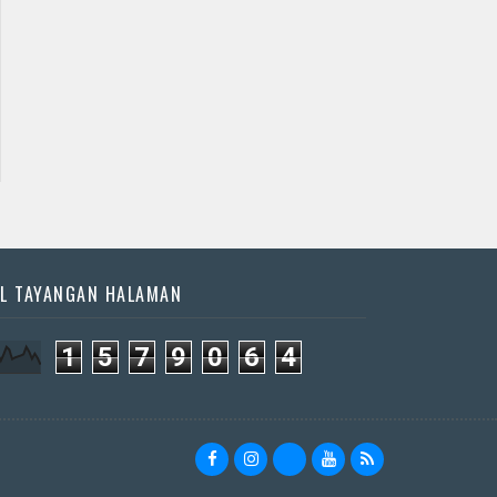
L TAYANGAN HALAMAN
1
5
7
9
0
6
4