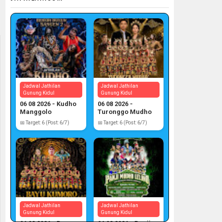
Jadwal Jathilan
Jadwal Jathilan
Gunung Kidul
Gunung Kidul
06 08 2026 - Kudho
06 08 2026 -
Manggolo
Turonggo Mudho
📅 Target: 6 (Post: 6/7)
📅 Target: 6 (Post: 6/7)
Jadwal Jathilan
Jadwal Jathilan
Gunung Kidul
Gunung Kidul