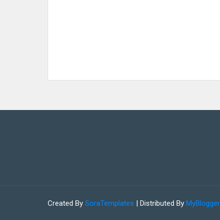
Created By
SoraTemplates
| Distributed By
MyBlogge