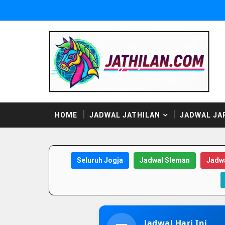
HOME
JADWAL JATHILAN
JADWAL JA
Seluruh Jogja
Jadwal Sleman
Jadwa
Jadwal Hari Ini