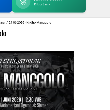
🚀
Klik di Sini »
baru
/
21 06 2026 - Kridho Manggolo
olo