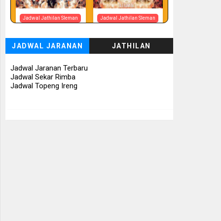
Jadwal Jathilan Sleman
Jadwal Jathilan Sleman
07 08 2026
07 08 2026 -
Tunggul Rukun
JADWAL JARANAN
JATHILAN
📅 Besok (7/8)
📅 Besok (7/8)
Jadwal Jaranan Terbaru
Jadwal Sekar Rimba
Jadwal Topeng Ireng