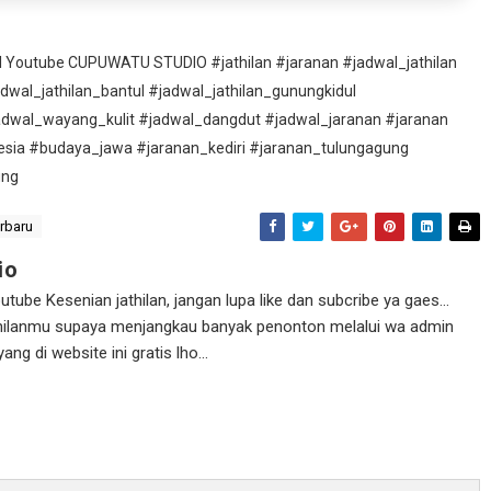
nel Youtube CUPUWATU STUDIO #jathilan #jaranan #jadwal_jathilan
adwal_jathilan_bantul #jadwal_jathilan_gunungkidul
adwal_wayang_kulit #jadwal_dangdut #jadwal_jaranan #jaranan
esia #budaya_jawa #jaranan_kediri #jaranan_tulungagung
ung
erbaru
io
ube Kesenian jathilan, jangan lupa like dan subcribe ya gaes...
athilanmu supaya menjangkau banyak penonton melalui wa admin
g di website ini gratis lho...