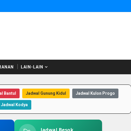
RANAN
LAIN-LAIN
l Bantul
Jadwal Gunung Kidul
Jadwal Kulon Progo
Jadwal Kodya
Jadwal Besok