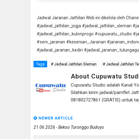
Jadwal Jaranan Jathilan Web ini dikelola oleh Cha
#jadwal_jathilan_jogja #jadwal_jathilan_sleman #j
#jadwal_jathilan_kulonprogo #cupuwatu_studio #j
#seni_jaranan #kesenian_Jaranan #jaranan_indon
#jadwal_jaranan_kediri #jadwal_jaranan_tulungag
Tags
# Jadwal Jathilan Sleman
# Jadwal Jathilan T
About Cupuwatu Stud
Cupuwatu Studio adalah Kanal Yout
Silahkan kirim jadwal/pamflet J
081802727861 (GRATIS) untuk tayan
NEWER ARTICLE
21 06 2026 - Bekso Turonggo Budoyo