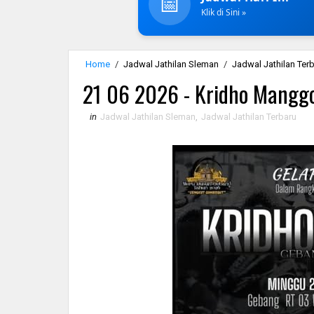
📅
Klik di Sini »
Home
/
Jadwal Jathilan Sleman
/
Jadwal Jathilan Ter
21 06 2026 - Kridho Mangg
in
Jadwal Jathilan Sleman
,
Jadwal Jathilan Terbaru