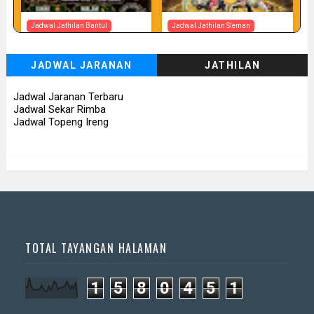
Jadwal Jathilan Bantul
Jadwal Jathilan Sleman
08 08 2026 - Timbul
08 08 2026 - Turonggo
Budhoyo
Mudho Budoyo
JADWAL JARANAN
JATHILAN
📅 Besok (8/8)
📅 Besok (8/8)
Jadwal Jaranan Terbaru
Jadwal Sekar Rimba
Jadwal Topeng Ireng
Jadwal Jathilan Sleman
Jadwal Jathilan Gunung Kidul
08 08 2026 - Klaras Anom
08 08 2026 - Sekar Kinasih
Sembrani
📅 Besok (8/8)
📅 Besok (8/8)
TOTAL TAYANGAN HALAMAN
1
5
8
0
4
5
1