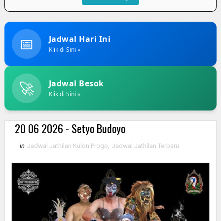
📅
Jadwal Hari Ini
Klik di Sini »
🚀
Jadwal Besok
Klik di Sini »
20 06 2026 - Setyo Budoyo
in
Jadwal Jathilan Kulon Progo
,
Jadwal Jathilan Terbaru