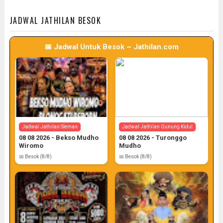
📅 Target: 7 (Post: 7/7)
📅 Target: 7 (Post: 7/7)
JADWAL JATHILAN BESOK
📅 Jadwal Untuk Besok ~ Jathilan.com
Jadwal Jathilan Sleman
Jadwal Jathilan Gunung Kidul
08 08 2026 - Bekso Mudho
08 08 2026 - Turonggo
Wiromo
Mudho
📅 Besok (8/8)
📅 Besok (8/8)