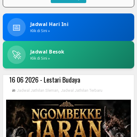
📅
Jadwal Hari Ini
Klik di Sini »
🚀
Jadwal Besok
Klik di Sini »
16 06 2026 - Lestari Budaya
in
Jadwal Jathilan Sleman
,
Jadwal Jathilan Terbaru