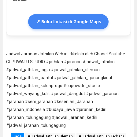
📍 Buka Lokasi di Google Maps
Jadwal Jaranan Jathilan Web ini dikelola oleh Chanel Youtube
CUPUWATU STUDIO #jathilan #jaranan #jadwal_jathilan
#jadwal_jathilan_jogja #jadwal_jathilan_sleman
#jadwal_jathilan_bantul #jadwal_jathilan_gunungkidul
#jadwal_jathilan_kulonprogo #cupuwatu_studio
#jadwal_wayang_kulit #jadwal_dangdut #jadwal_jaranan
#jaranan #seni_jaranan #kesenian_Jaranan
#jaranan_indonesia #budaya_jawa #jaranan_kediri
#jaranan_tulungagung #jadwal_jaranan_kediri
#jadwal_jaranan_tulungagung
Tags
# Jadwal Jathilan Sleman
# Jadwal Jathilan Terbaru