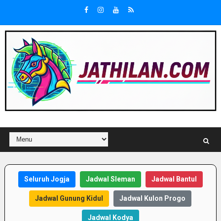
Seluruh Jogja
Jadwal Sleman
Jadwal Bantul
Jadwal Gunung Kidul
Jadwal Kulon Progo
Jadwal Kodya