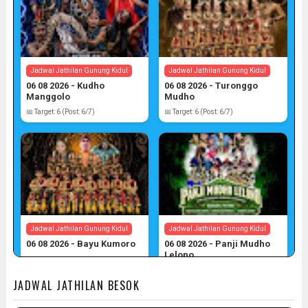
Jadwal Jathilan Gunung Kidul
Jadwal Jathilan Gunung Kidul
06 08 2026 - Kudho
06 08 2026 - Turonggo
Manggolo
Mudho
📅 Target: 6 (Post: 6/7)
📅 Target: 6 (Post: 6/7)
Jadwal Jathilan Gunung Kidul
Jadwal Jathilan Gunung Kidul
06 08 2026 - Bayu Kumoro
06 08 2026 - Panji Mudho
Lelono
📅 Target: 6 (Post: 6/7)
📅 Target: 6 (Post: 6/7)
JADWAL JATHILAN BESOK