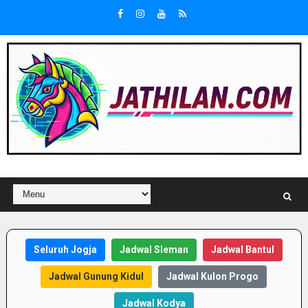
Seluruh Jogja
Jadwal Sleman
Jadwal Bantul
Jadwal Gunung Kidul
Jadwal Kulon Progo
Jadwal Kodya