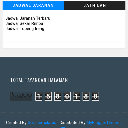
JADWAL JARANAN
JATHILAN
📅 Besok (7/8)
📅 Besok (7/8)
Jadwal Jaranan Terbaru
Jadwal Sekar Rimba
Jadwal Topeng Ireng
TOTAL TAYANGAN HALAMAN
1
5
8
0
1
8
8
Created By
SoraTemplates
| Distributed By
MyBloggerThemes