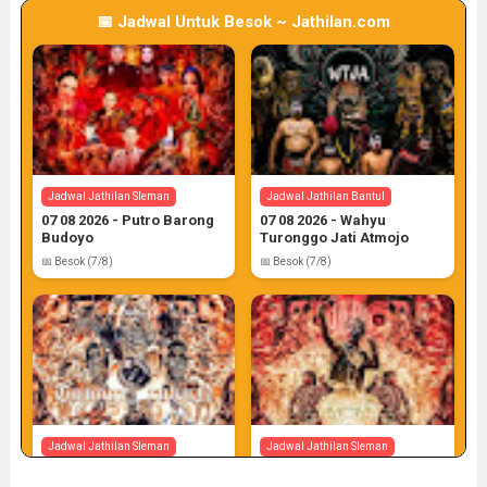
📅 Jadwal Untuk Besok ~ Jathilan.com
Jadwal Jathilan Gunung Kidul
06 08 2026 - Wahyu Budoyo
📅 Target: 6 (Post: 6/7)
Jadwal Jathilan Sleman
Jadwal Jathilan Bantul
07 08 2026 - Putro Barong
07 08 2026 - Wahyu
Budoyo
Turonggo Jati Atmojo
📅 Besok (7/8)
📅 Besok (7/8)
Jadwal Jathilan Sleman
Jadwal Jathilan Sleman
07 08 2026
07 08 2026 - Tunggul Rukun