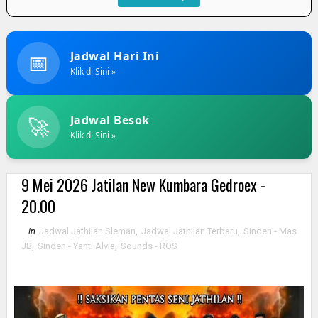
📅
Jadwal Hari Ini
Klik di Sini »
🚀
Jadwal Besok
Klik di Sini »
9 Mei 2026 Jatilan New Kumbara Gedroex -
20.00
in
Jadwal Jathilan Sleman
,
Jadwal Jathilan Terbaru
,
Sinden - Mas
JB
,
Sinden - Yanti Alvia
,
Sounds - ROS