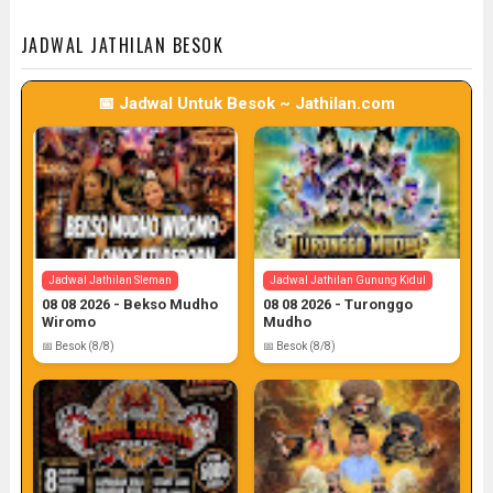
📅 Target: 7 (Post: 7/7)
📅 Target: 7 (Post: 7/7)
JADWAL JATHILAN BESOK
📅 Jadwal Untuk Besok ~ Jathilan.com
Jadwal Jathilan Sleman
Jadwal Jathilan Gunung Kidul
08 08 2026 - Bekso Mudho
08 08 2026 - Turonggo
Wiromo
Mudho
📅 Besok (8/8)
📅 Besok (8/8)