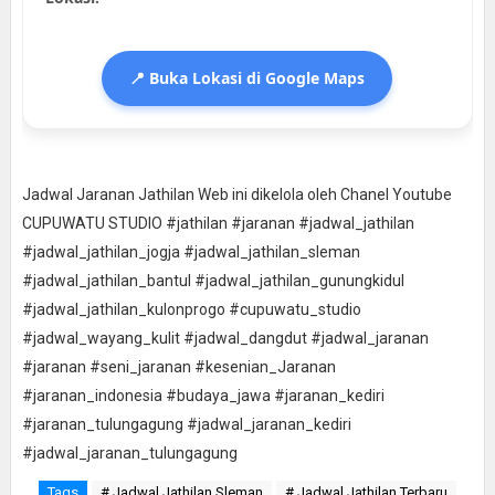
📍 Buka Lokasi di Google Maps
Jadwal Jaranan Jathilan Web ini dikelola oleh Chanel Youtube
CUPUWATU STUDIO #jathilan #jaranan #jadwal_jathilan
#jadwal_jathilan_jogja #jadwal_jathilan_sleman
#jadwal_jathilan_bantul #jadwal_jathilan_gunungkidul
#jadwal_jathilan_kulonprogo #cupuwatu_studio
#jadwal_wayang_kulit #jadwal_dangdut #jadwal_jaranan
#jaranan #seni_jaranan #kesenian_Jaranan
#jaranan_indonesia #budaya_jawa #jaranan_kediri
#jaranan_tulungagung #jadwal_jaranan_kediri
#jadwal_jaranan_tulungagung
Tags
# Jadwal Jathilan Sleman
# Jadwal Jathilan Terbaru