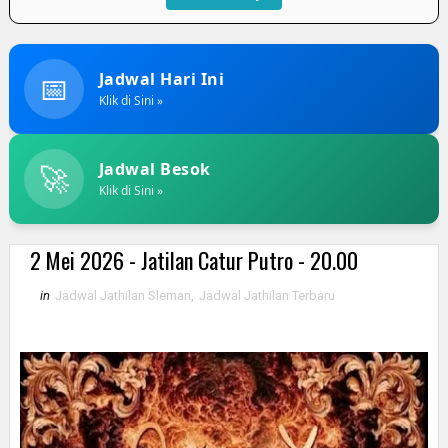
📅
Jadwal Hari Ini
Klik di Sini »
🚀
Jadwal Besok
Klik di Sini »
2 Mei 2026 - Jatilan Catur Putro - 20.00
in
Jadwal Jathilan Sleman
,
Jadwal Jathilan Terbaru