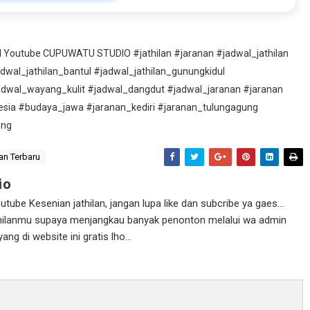
nel Youtube CUPUWATU STUDIO #jathilan #jaranan #jadwal_jathilan
adwal_jathilan_bantul #jadwal_jathilan_gunungkidul
adwal_wayang_kulit #jadwal_dangdut #jadwal_jaranan #jaranan
esia #budaya_jawa #jaranan_kediri #jaranan_tulungagung
ung
an Terbaru
io
ube Kesenian jathilan, jangan lupa like dan subcribe ya gaes...
athilanmu supaya menjangkau banyak penonton melalui wa admin
g di website ini gratis lho...