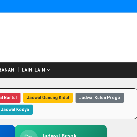
RANAN
LAIN-LAIN
l Bantul
Jadwal Gunung Kidul
Jadwal Kulon Progo
Jadwal Kodya
Jadwal Besok