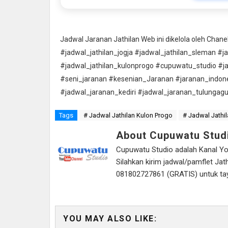
Jadwal Jaranan Jathilan Web ini dikelola oleh Cha
#jadwal_jathilan_jogja #jadwal_jathilan_sleman #j
#jadwal_jathilan_kulonprogo #cupuwatu_studio #j
#seni_jaranan #kesenian_Jaranan #jaranan_indon
#jadwal_jaranan_kediri #jadwal_jaranan_tulungag
Tags
# Jadwal Jathilan Kulon Progo
# Jadwal Jathil
About Cupuwatu Stud
Cupuwatu Studio adalah Kanal Yout
Silahkan kirim jadwal/pamflet J
081802727861 (GRATIS) untuk tayan
YOU MAY ALSO LIKE: