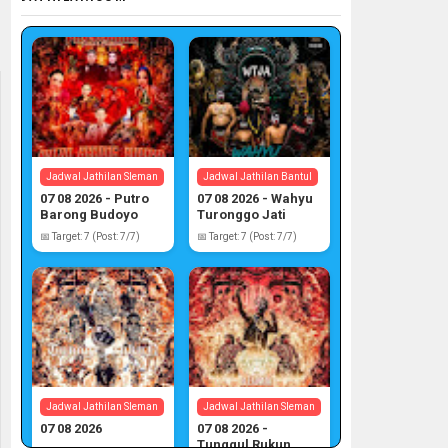
Jadwal Jathilan Sleman
Jadwal Jathilan Bantul
07 08 2026 - Putro
07 08 2026 - Wahyu
Barong Budoyo
Turonggo Jati
Atmojo
📅 Target: 7 (Post: 7/7)
📅 Target: 7 (Post: 7/7)
Jadwal Jathilan Sleman
Jadwal Jathilan Sleman
07 08 2026
07 08 2026 -
Tunggul Rukun