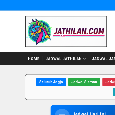
HOME
JADWAL JATHILAN
JADWAL JA
Seluruh Jogja
Jadwal Sleman
Jadwa
Jadwal Hari Ini