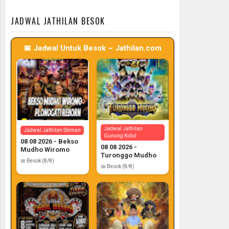
📅 Target: 7 (Post: 7/7)
📅 Target: 7 (Post: 7/7)
JADWAL JATHILAN BESOK
📅 Jadwal Untuk Besok ~ Jathilan.com
Jadwal Jathilan
Jadwal Jathilan Sleman
Gunung Kidul
08 08 2026 - Bekso
08 08 2026 -
Mudho Wiromo
Turonggo Mudho
📅 Besok (8/8)
📅 Besok (8/8)