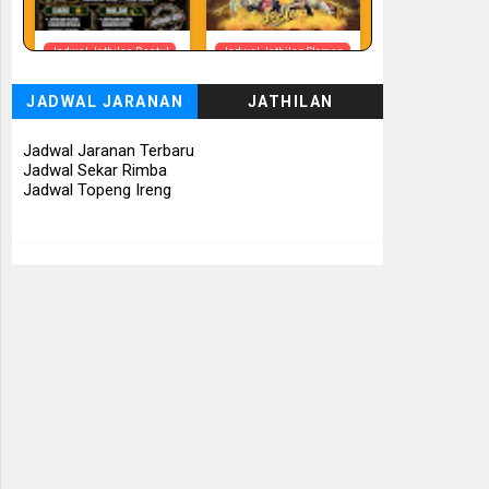
Jadwal Jathilan Bantul
Jadwal Jathilan Sleman
08 08 2026 - Timbul
08 08 2026 -
Budhoyo
Turonggo Mudho
JADWAL JARANAN
JATHILAN
Budoyo
📅 Besok (8/8)
📅 Besok (8/8)
Jadwal Jaranan Terbaru
Jadwal Sekar Rimba
Jadwal Topeng Ireng
Jadwal Jathilan
Jadwal Jathilan Sleman
Gunung Kidul
08 08 2026 - Klaras
08 08 2026 - Sekar
Anom Sembrani
Kinasih
📅 Besok (8/8)
📅 Besok (8/8)