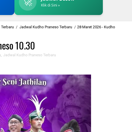
🚀
Klik di Sini »
 Terbaru
/
Jadwal Kudho Praneso Terbaru
/
28 Maret 2026 - Kudho
neso 10.30
u
,
Jadwal Kudho Praneso Terbaru