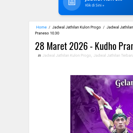
📅
Klik di Sini »
Home
/
Jadwal Jathilan Kulon Progo
/
Jadwal Jathilan
Praneso 10.30
28 Maret 2026 - Kudho Pra
in
Jadwal Jathilan Kulon Progo
,
Jadwal Jathilan Terbar