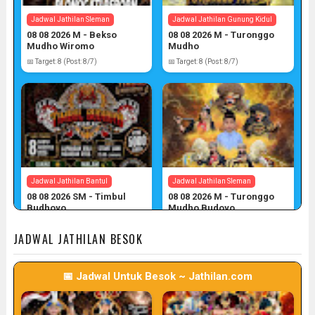
Jadwal Jathilan Sleman
Jadwal Jathilan Gunung Kidul
08 08 2026 M - Bekso
08 08 2026 M - Turonggo
Mudho Wiromo
Mudho
📅 Target: 8 (Post: 8/7)
📅 Target: 8 (Post: 8/7)
Jadwal Jathilan Bantul
Jadwal Jathilan Sleman
08 08 2026 SM - Timbul
08 08 2026 M - Turonggo
Budhoyo
Mudho Budoyo
📅 Target: 8 (Post: 8/7)
📅 Target: 8 (Post: 8/7)
JADWAL JATHILAN BESOK
📅 Jadwal Untuk Besok ~ Jathilan.com