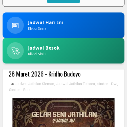
📅
Jadwal Hari Ini
Klik di Sini »
🚀
Jadwal Besok
Klik di Sini »
28 Maret 2026 - Kridho Budoyo
in
Jadwal Jathilan Sleman
,
Jadwal Jathilan Terbaru
,
sinden - Dwi
,
Sinden - Rida