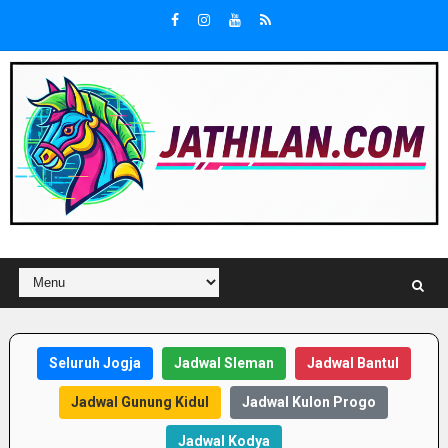
Seluruh Jogja
Jadwal Sleman
Jadwal Bantul
Jadwal Gunung Kidul
Jadwal Kulon Progo
Jadwal Kodya