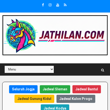
Seluruh Jogja
Jadwal Sleman
Jadwal Bantul
Jadwal Gunung Kidul
Jadwal Kulon Progo
Jadwal Kodya