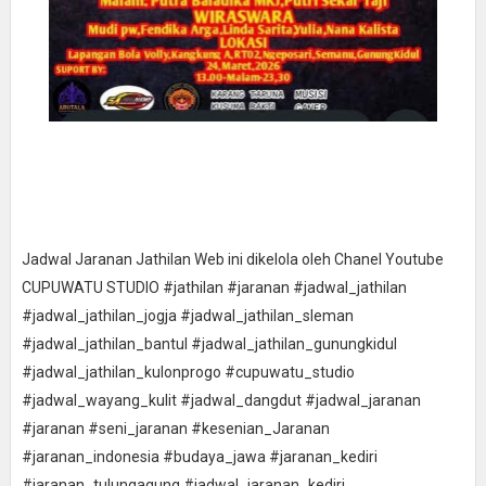
Jadwal Jaranan Jathilan Web ini dikelola oleh Chanel Youtube
CUPUWATU STUDIO #jathilan #jaranan #jadwal_jathilan
#jadwal_jathilan_jogja #jadwal_jathilan_sleman
#jadwal_jathilan_bantul #jadwal_jathilan_gunungkidul
#jadwal_jathilan_kulonprogo #cupuwatu_studio
#jadwal_wayang_kulit #jadwal_dangdut #jadwal_jaranan
#jaranan #seni_jaranan #kesenian_Jaranan
#jaranan_indonesia #budaya_jawa #jaranan_kediri
#jaranan_tulungagung #jadwal_jaranan_kediri