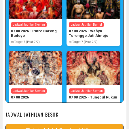
Jadwal Jathilan Sleman
Jadwal Jathilan Bantul
07 08 2026 - Putro Barong
07 08 2026 - Wahyu
Budoyo
Turonggo Jati Atmojo
📅 Target: 7 (Post: 7/7)
📅 Target: 7 (Post: 7/7)
Jadwal Jathilan Sleman
Jadwal Jathilan Sleman
07 08 2026
07 08 2026 - Tunggul Rukun
📅 Target: 7 (Post: 7/7)
📅 Target: 7 (Post: 7/7)
JADWAL JATHILAN BESOK