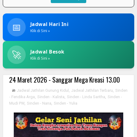
📅
Jadwal Hari Ini
Klik di Sini »
🚀
Jadwal Besok
Klik di Sini »
24 Maret 2026 - Sanggar Mega Kreasi 13.00
in
Jadwal Jathilan Gunung Kidul
,
Jadwal Jathilan Terbaru
,
Sinden
- Fendika Arga
,
Sinden - Kalista
,
Sinden - Linda Saritha
,
Sinden -
Mudi PW
,
Sinden - Nana
,
Sinden - Yulia