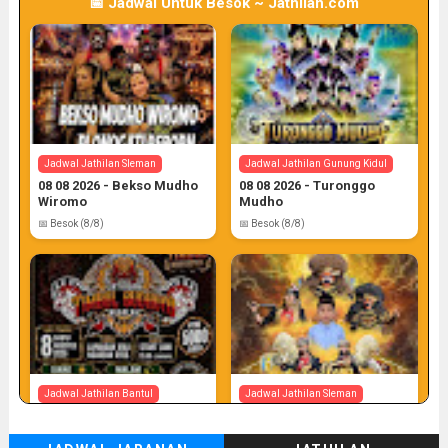
📅 Jadwal Untuk Besok ~ Jathilan.com
Jadwal Jathilan Sleman
Jadwal Jathilan Gunung Kidul
08 08 2026 - Bekso Mudho
08 08 2026 - Turonggo
Wiromo
Mudho
📅 Besok (8/8)
📅 Besok (8/8)
Jadwal Jathilan Bantul
Jadwal Jathilan Sleman
08 08 2026 - Timbul
08 08 2026 - Turonggo
Budhoyo
Mudho Budoyo