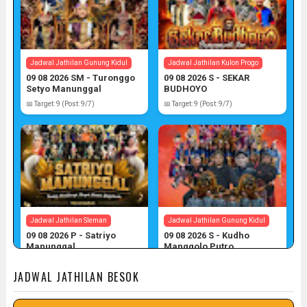
Jadwal Jathilan Gunung Kidul
Jadwal Jathilan Kulon Progo
09 08 2026 SM - Turonggo
09 08 2026 S - SEKAR
Setyo Manunggal
BUDHOYO
📅 Target: 9 (Post: 9/7)
📅 Target: 9 (Post: 9/7)
Jadwal Jathilan Sleman
Jadwal Jathilan Gunung Kidul
09 08 2026 P - Satriyo
09 08 2026 S - Kudho
Manunggal
Manggolo Putro
📅 Target: 9 (Post: 9/7)
📅 Target: 9 (Post: 9/7)
JADWAL JATHILAN BESOK