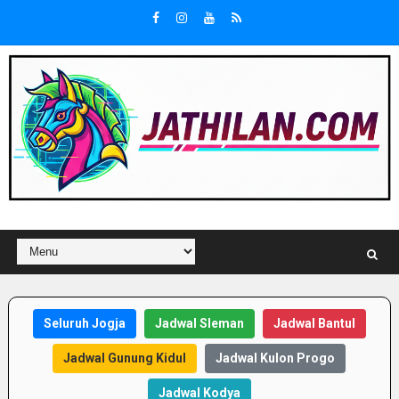
Seluruh Jogja
Jadwal Sleman
Jadwal Bantul
Jadwal Gunung Kidul
Jadwal Kulon Progo
Jadwal Kodya