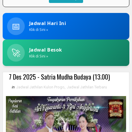
📅
Jadwal Hari Ini
Klik di Sini »
🚀
Jadwal Besok
Klik di Sini »
7 Des 2025 - Satria Mudha Budaya (13.00)
in
Jadwal Jathilan Kulon Progo
,
Jadwal Jathilan Terbaru