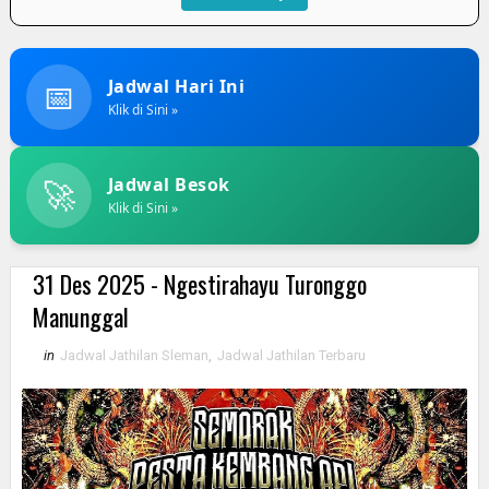
📅
Jadwal Hari Ini
Klik di Sini »
🚀
Jadwal Besok
Klik di Sini »
31 Des 2025 - Ngestirahayu Turonggo
Manunggal
in
Jadwal Jathilan Sleman
,
Jadwal Jathilan Terbaru