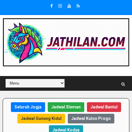
Seluruh Jogja
Jadwal Sleman
Jadwal Bantul
Jadwal Gunung Kidul
Jadwal Kulon Progo
Jadwal Kodya