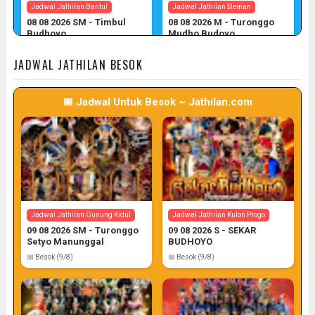
Jadwal Jathilan Bantul
Jadwal Jathilan Sleman
08 08 2026 SM - Timbul
08 08 2026 M - Turonggo
Budhoyo
Mudho Budoyo
📅 Target: 8 (Post: 8/7)
📅 Target: 8 (Post: 8/7)
JADWAL JATHILAN BESOK
📅 Jadwal Untuk Besok ~ Jathilan.com
Jadwal Jathilan Sleman
Jadwal Jathilan Gunung Kidul
08 08 2026 M - Klaras Anom
08 08 2026 S - Sekar
Sembrani
Kinasih
📅 Target: 8 (Post: 8/7)
📅 Target: 8 (Post: 8/7)
Jadwal Jathilan Gunung Kidul
Jadwal Jathilan Kulon Progo
09 08 2026 SM - Turonggo
09 08 2026 S - SEKAR
Setyo Manunggal
BUDHOYO
📅 Besok (9/8)
📅 Besok (9/8)