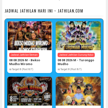
JADWAL JATHILAN HARI INI ~ JATHILAN.COM
Jadwal Jathilan Sleman
Jadwal Jathilan Gunung Kidul
08 08 2026 M - Bekso
08 08 2026 M - Turonggo
Mudho Wiromo
Mudho
📅 Target: 8 (Post: 8/7)
📅 Target: 8 (Post: 8/7)