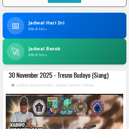
📅
Jadwal Hari Ini
Klik di Sini »
🚀
Jadwal Besok
Klik di Sini »
30 November 2025 - Tresno Budoyo (Siang)
in
Jadwal Jaranan Kediri
,
Jadwal Jaranan Terbaru