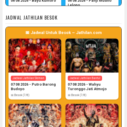
06 08 2026 - Bayu Kumoro
06 08 2026 - Panji Mudho
Lelono
📅 Target: 6 (Post: 6/7)
📅 Target: 6 (Post: 6/7)
JADWAL JATHILAN BESOK
📅 Jadwal Untuk Besok ~ Jathilan.com
Jadwal Jathilan Gunung Kidul
06 08 2026 - Wahyu Budoyo
📅 Target: 6 (Post: 6/7)
Jadwal Jathilan Sleman
Jadwal Jathilan Bantul
07 08 2026 - Putro Barong
07 08 2026 - Wahyu
Budoyo
Turonggo Jati Atmojo
📅 Besok (7/8)
📅 Besok (7/8)