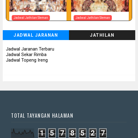
Jadwal Jathilan Sleman
Jadwal Jathilan Sleman
07 08 2026
07 08 2026 - Tunggul Rukun
JADWAL JARANAN
JATHILAN
📅 Besok (7/8)
📅 Besok (7/8)
Jadwal Jaranan Terbaru
Jadwal Sekar Rimba
Jadwal Topeng Ireng
TOTAL TAYANGAN HALAMAN
1
5
7
8
5
2
7