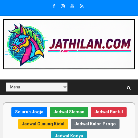
Seluruh Jogja
Jadwal Sleman
Jadwal Bantul
Jadwal Gunung Kidul
Jadwal Kulon Progo
Jadwal Kodya