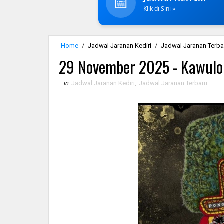
📅
Klik di Sini »
Home
/
Jadwal Jaranan Kediri
/
Jadwal Jaranan Terba
29 November 2025 - Kawulo 
in
Jadwal Jaranan Kediri
,
Jadwal Jaranan Terbaru