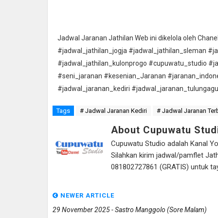
Jadwal Jaranan Jathilan Web ini dikelola oleh Cha
#jadwal_jathilan_jogja #jadwal_jathilan_sleman #j
#jadwal_jathilan_kulonprogo #cupuwatu_studio #j
#seni_jaranan #kesenian_Jaranan #jaranan_indon
#jadwal_jaranan_kediri #jadwal_jaranan_tulungag
Tags
# Jadwal Jaranan Kediri
# Jadwal Jaranan Ter
About Cupuwatu Stud
Cupuwatu Studio adalah Kanal Yout
Silahkan kirim jadwal/pamflet J
081802727861 (GRATIS) untuk tayan
NEWER ARTICLE
29 November 2025 - Sastro Manggolo (Sore Malam)