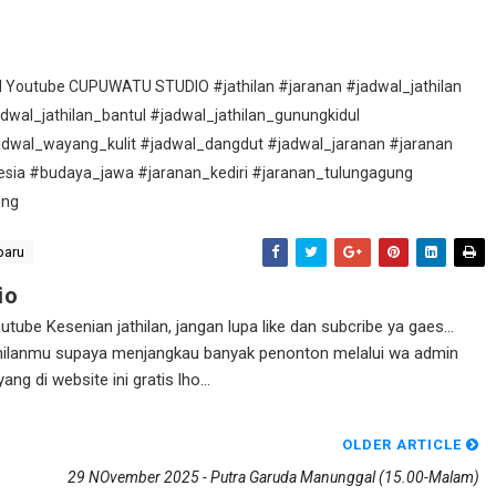
nel Youtube CUPUWATU STUDIO #jathilan #jaranan #jadwal_jathilan
adwal_jathilan_bantul #jadwal_jathilan_gunungkidul
adwal_wayang_kulit #jadwal_dangdut #jadwal_jaranan #jaranan
esia #budaya_jawa #jaranan_kediri #jaranan_tulungagung
ung
baru
io
ube Kesenian jathilan, jangan lupa like dan subcribe ya gaes...
athilanmu supaya menjangkau banyak penonton melalui wa admin
g di website ini gratis lho...
OLDER ARTICLE
29 NOvember 2025 - Putra Garuda Manunggal (15.00-Malam)