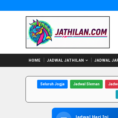
HOME
JADWAL JATHILAN
JADWAL JA
Seluruh Jogja
Jadwal Sleman
Jadwa
Jadwal Hari Ini