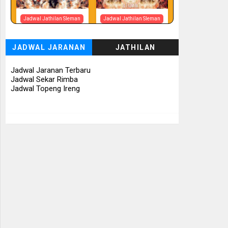
Jadwal Jathilan Sleman
Jadwal Jathilan Sleman
07 08 2026
07 08 2026 -
Tunggul Rukun
JADWAL JARANAN
JATHILAN
📅 Besok (7/8)
📅 Besok (7/8)
Jadwal Jaranan Terbaru
Jadwal Sekar Rimba
Jadwal Topeng Ireng