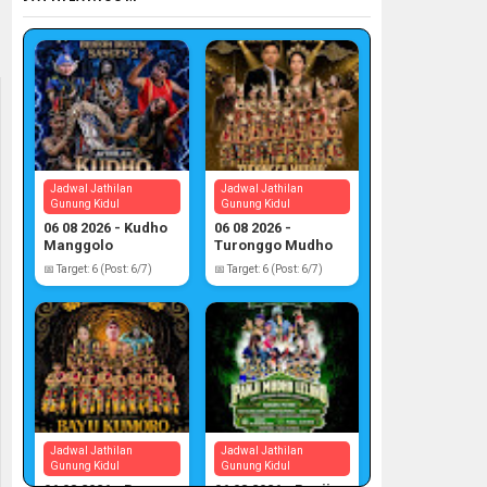
Jadwal Jathilan
Jadwal Jathilan
Gunung Kidul
Gunung Kidul
06 08 2026 - Kudho
06 08 2026 -
Manggolo
Turonggo Mudho
📅 Target: 6 (Post: 6/7)
📅 Target: 6 (Post: 6/7)
Jadwal Jathilan
Jadwal Jathilan
Gunung Kidul
Gunung Kidul