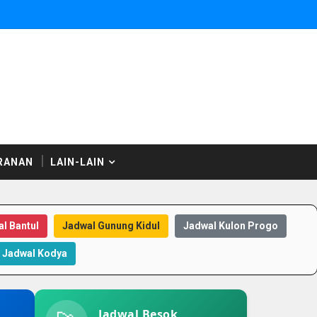
RANAN
LAIN-LAIN
l Bantul
Jadwal Gunung Kidul
Jadwal Kulon Progo
Jadwal Kodya
Jadwal Besok