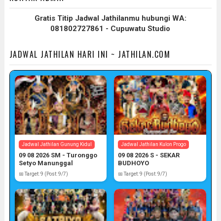
Gratis Titip Jadwal Jathilanmu hubungi WA:
081802727861 - Cupuwatu Studio
JADWAL JATHILAN HARI INI ~ JATHILAN.COM
Jadwal Jathilan Gunung Kidul
Jadwal Jathilan Kulon Progo
09 08 2026 SM - Turonggo
09 08 2026 S - SEKAR
Setyo Manunggal
BUDHOYO
📅 Target: 9 (Post: 9/7)
📅 Target: 9 (Post: 9/7)