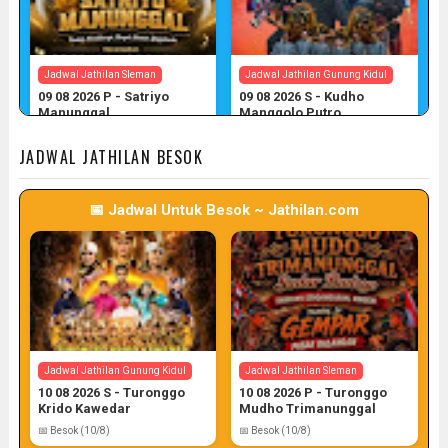
Jadwal Jathilan Sleman
Jadwal Jathilan Gunung Kidul
09 08 2026 P - Satriyo
09 08 2026 S - Kudho
Manunggal
Manggolo Putro
📅 Target: 9 (Post: 9/7)
📅 Target: 9 (Post: 9/7)
JADWAL JATHILAN BESOK
📅 Jadwal Untuk Besok ~ Jathilan.com
Jadwal Jathilan Gunung Kidul
Jadwal Jathilan Kulon Progo
09 08 2026 P - Kudho Tri
09 08 2026 M - Turonggo
Pamungkas
Manik Seto
📅 Target: 9 (Post: 9/7)
📅 Target: 9 (Post: 9/7)
Jadwal Jathilan Gunung Kidul
Jadwal Jathilan Sleman
10 08 2026 S - Turonggo
10 08 2026 P - Turonggo
Krido Kawedar
Mudho Trimanunggal
📅 Besok (10/8)
📅 Besok (10/8)