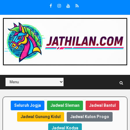
Seluruh Jogja
Jadwal Sleman
Jadwal Bantul
Jadwal Gunung Kidul
Jadwal Kulon Progo
Jadwal Kodya