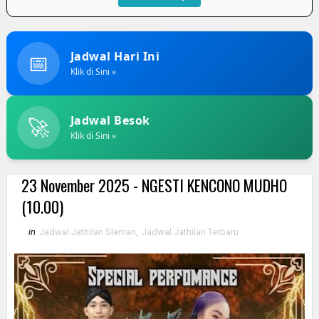
📅
Jadwal Hari Ini
Klik di Sini »
🚀
Jadwal Besok
Klik di Sini »
23 November 2025 - NGESTI KENCONO MUDHO
(10.00)
in
Jadwal Jathilan Sleman
,
Jadwal Jathilan Terbaru