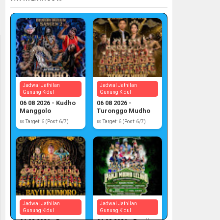
Jadwal Jathilan
Jadwal Jathilan
Gunung Kidul
Gunung Kidul
06 08 2026 - Kudho
06 08 2026 -
Manggolo
Turonggo Mudho
📅 Target: 6 (Post: 6/7)
📅 Target: 6 (Post: 6/7)
Jadwal Jathilan
Jadwal Jathilan
Gunung Kidul
Gunung Kidul