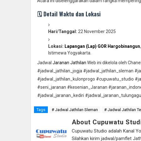
Acara ini diselenggarakan dalam rangka mempering
🗓️ Detail Waktu dan Lokasi
Hari/Tanggal:
22 November 2025
Lokasi:
Lapangan (Lap) GOR Hargobinangun
Istimewa Yogyakarta.
Jadwal
Jaranan Jathilan
Web ini dikelola oleh Chan
#jadwal_jathilan_jogja #jadwal_jathilan_sleman #j
#jadwal_jathilan_kulonprogo #cupuwatu_studio #j
#seni_jaranan #kesenian_Jaranan #jaranan_indon
#jadwal_jaranan_kediri #jadwal_jaranan_tulungag
Tags
# Jadwal Jathilan Sleman
# Jadwal Jathilan T
About Cupuwatu Stud
Cupuwatu Studio adalah Kanal Yout
Silahkan kirim jadwal/pamflet J