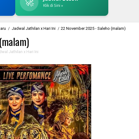
🚀
Klik di Sini »
baru
/
Jadwal Jathilan x Hari Ini
/
22 November 2025 - Saleho (malam)
 (malam)
wal Jathilan x Hari Ini