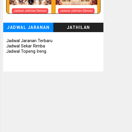
Jadwal Jathilan Sleman
Jadwal Jathilan Sleman
07 08 2026
07 08 2026 -
Tunggul Rukun
JADWAL JARANAN
JATHILAN
📅 Besok (7/8)
📅 Besok (7/8)
Jadwal Jaranan Terbaru
Jadwal Sekar Rimba
Jadwal Topeng Ireng