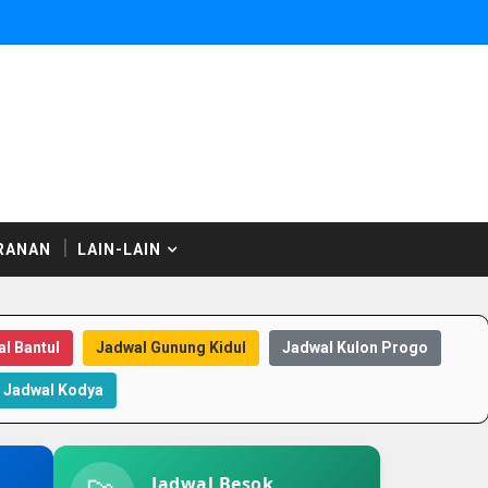
RANAN
LAIN-LAIN
l Bantul
Jadwal Gunung Kidul
Jadwal Kulon Progo
Jadwal Kodya
Jadwal Besok