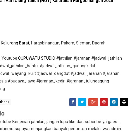
ati
Hari Ulang Tahun (HUT) Kalurahan Hargobinangun 2025
.
,
Kaliurang Barat
, Hargobinangun, Pakem, Sleman, Daerah
el Youtube
CUPUWATU STUDIO
#jathilan #jaranan #jadwal_jathilan
adwal_jathilan_bantul #jadwal_jathilan_gunungkidul
adwal_wayang_kulit #jadwal_dangdut #jadwal_jaranan #jaranan
esia #budaya_jawa #jaranan_kediri #jaranan_tulungagung
ung
erbaru
io
ube Kesenian jathilan, jangan lupa like dan subcribe ya gaes...
athilanmu supaya menjangkau banyak penonton melalui wa admin