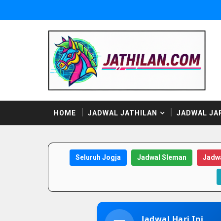
HOME
JADWAL JATHILAN
JADWAL JA
Seluruh Jogja
Jadwal Sleman
Jadwa
Jadwal Hari Ini