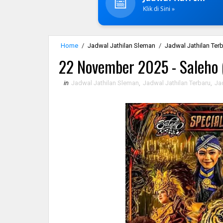
📅
Klik di Sini »
Home
/
Jadwal Jathilan Sleman
/
Jadwal Jathilan Ter
22 November 2025 - Saleho
in
Jadwal Jathilan Sleman
,
Jadwal Jathilan Terbaru
,
Jad