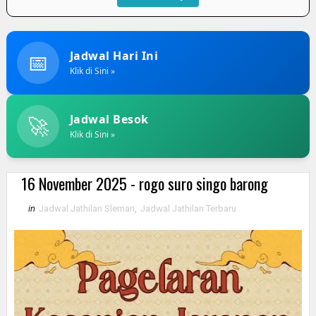
📅
Jadwal Hari Ini
Klik di Sini »
🚀
Jadwal Besok
Klik di Sini »
16 November 2025 - rogo suro singo barong
in
Jadwal Jathilan Sleman
,
Jadwal Jathilan Terbaru