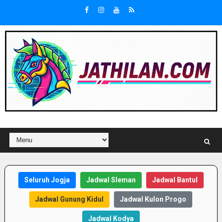
Seluruh Jogja
Jadwal Sleman
Jadwal Bantul
Jadwal Gunung Kidul
Jadwal Kulon Progo
Jadwal Kodya