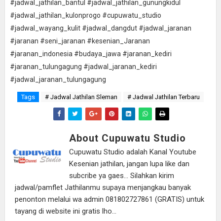
#jadwal_jathilan_bantul #jadwal_jathilan_gunungkidul
#jadwal_jathilan_kulonprogo #cupuwatu_studio
#jadwal_wayang_kulit #jadwal_dangdut #jadwal_jaranan
#jaranan #seni_jaranan #kesenian_Jaranan
#jaranan_indonesia #budaya_jawa #jaranan_kediri
#jaranan_tulungagung #jadwal_jaranan_kediri
#jadwal_jaranan_tulungagung
Tags
# Jadwal Jathilan Sleman
# Jadwal Jathilan Terbaru
About Cupuwatu Studio
Cupuwatu Studio adalah Kanal Youtube
Kesenian jathilan, jangan lupa like dan
subcribe ya gaes... Silahkan kirim
jadwal/pamflet Jathilanmu supaya menjangkau banyak
penonton melalui wa admin 081802727861 (GRATIS) untuk
tayang di website ini gratis lho...