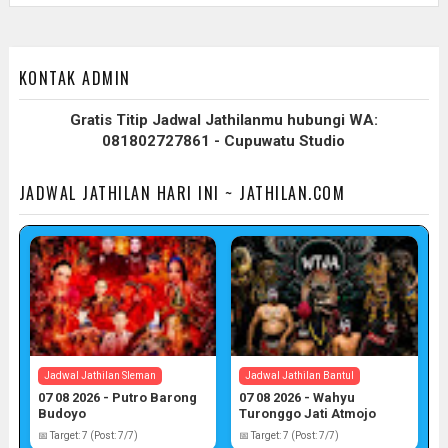
KONTAK ADMIN
Gratis Titip Jadwal Jathilanmu hubungi WA:
081802727861 - Cupuwatu Studio
JADWAL JATHILAN HARI INI ~ JATHILAN.COM
Jadwal Jathilan Sleman
Jadwal Jathilan Bantul
07 08 2026 - Putro Barong
07 08 2026 - Wahyu
Budoyo
Turonggo Jati Atmojo
📅 Target: 7 (Post: 7/7)
📅 Target: 7 (Post: 7/7)