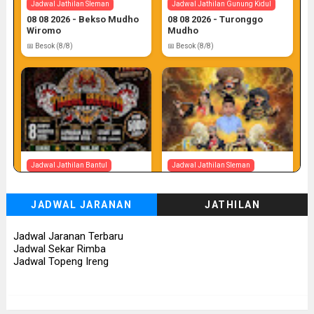
Jadwal Jathilan Sleman
Jadwal Jathilan Gunung Kidul
08 08 2026 - Bekso Mudho
08 08 2026 - Turonggo
Wiromo
Mudho
📅 Besok (8/8)
📅 Besok (8/8)
Jadwal Jathilan Bantul
Jadwal Jathilan Sleman
08 08 2026 - Timbul
08 08 2026 - Turonggo
Budhoyo
Mudho Budoyo
JADWAL JARANAN
JATHILAN
📅 Besok (8/8)
📅 Besok (8/8)
Jadwal Jaranan Terbaru
Jadwal Sekar Rimba
Jadwal Topeng Ireng