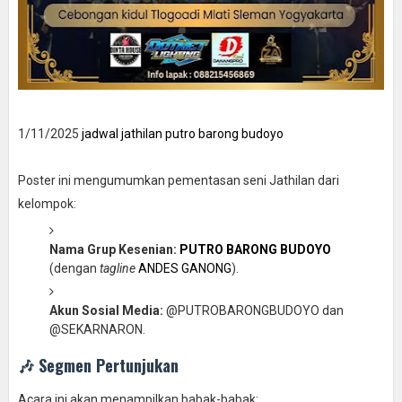
1/11/2025
jadwal jathilan putro barong budoyo
Poster ini mengumumkan pementasan seni Jathilan dari
kelompok:
Nama Grup Kesenian:
PUTRO BARONG BUDOYO
(dengan
tagline
ANDES GANONG
).
Akun Sosial Media:
@PUTROBARONGBUDOYO dan
@SEKARNARON.
🎶 Segmen Pertunjukan
Acara ini akan menampilkan babak-babak: