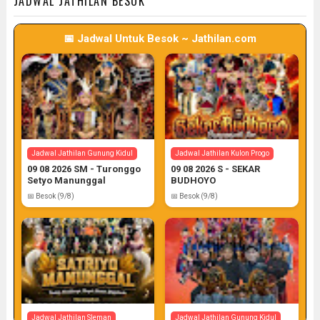
JADWAL JATHILAN BESOK
📅 Jadwal Untuk Besok ~ Jathilan.com
Jadwal Jathilan Sleman
Jadwal Jathilan Gunung Kidul
08 08 2026 M - Klaras Anom
08 08 2026 S - Sekar
Sembrani
Kinasih
📅 Target: 8 (Post: 8/7)
📅 Target: 8 (Post: 8/7)
Jadwal Jathilan Gunung Kidul
Jadwal Jathilan Kulon Progo
09 08 2026 SM - Turonggo
09 08 2026 S - SEKAR
Setyo Manunggal
BUDHOYO
📅 Besok (9/8)
📅 Besok (9/8)
Jadwal Jathilan Sleman
Jadwal Jathilan Kulon Progo
08 08 2026 M - Bekso Sekar
08 08 2026 SM - Rara
Merapi
Sawitri ft Bathoro Suro
📅 Target: 8 (Post: 8/7)
📅 Target: 8 (Post: 8/7)
Jadwal Jathilan Sleman
Jadwal Jathilan Gunung Kidul