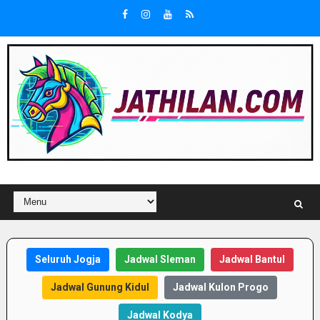
Seluruh Jogja
Jadwal Sleman
Jadwal Bantul
Jadwal Gunung Kidul
Jadwal Kulon Progo
Jadwal Kodya