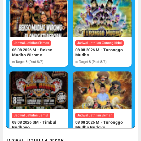
Jadwal Jathilan Sleman
Jadwal Jathilan Gunung Kidul
08 08 2026 M - Bekso
08 08 2026 M - Turonggo
Mudho Wiromo
Mudho
📅 Target: 8 (Post: 8/7)
📅 Target: 8 (Post: 8/7)
Jadwal Jathilan Bantul
Jadwal Jathilan Sleman
08 08 2026 SM - Timbul
08 08 2026 M - Turonggo
Budhoyo
Mudho Budoyo
📅 Target: 8 (Post: 8/7)
📅 Target: 8 (Post: 8/7)