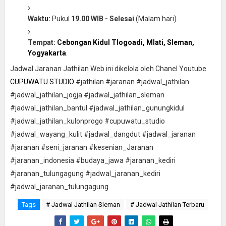
Waktu:
Pukul
19.00 WIB - Selesai
(Malam hari).
Tempat:
Cebongan Kidul Tlogoadi, Mlati, Sleman,
Yogyakarta
.
Jadwal Jaranan Jathilan Web ini dikelola oleh Chanel Youtube
CUPUWATU STUDIO
#jathilan #jaranan #jadwal_jathilan
#jadwal_jathilan_jogja #jadwal_jathilan_sleman
#jadwal_jathilan_bantul #jadwal_jathilan_gunungkidul
#jadwal_jathilan_kulonprogo #cupuwatu_studio
#jadwal_wayang_kulit #jadwal_dangdut #jadwal_jaranan
#jaranan #seni_jaranan #kesenian_Jaranan
#jaranan_indonesia #budaya_jawa #jaranan_kediri
#jaranan_tulungagung #jadwal_jaranan_kediri
#jadwal_jaranan_tulungagung
Tags
# Jadwal Jathilan Sleman
# Jadwal Jathilan Terbaru