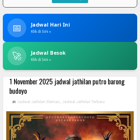
📅
Jadwal Hari Ini
Klik di Sini »
🚀
Jadwal Besok
Klik di Sini »
1 November 2025 jadwal jathilan putro barong
budoyo
in
Jadwal Jathilan Sleman
,
Jadwal Jathilan Terbaru