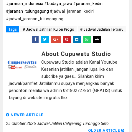
#
jaranan_indonesia
#
budaya_jawa
#
jaranan_kediri
#
jaranan_tulungagung
#jadwal_jaranan_kediri
#jadwal_jaranan_tulungagung
Tags
# Jadwal Jathilan Kulon Progo
# Jadwal Jathilan Terbaru
About Cupuwatu Studio
Cupuwatu Studio adalah Kanal Youtube
Kesenian jathilan, jangan lupa like dan
subcribe ya gaes... Silahkan kirim
jadwal/pamflet Jathilanmu supaya menjangkau banyak
penonton melalui wa admin 081802727861 (GRATIS) untuk
tayang di website ini gratis lho...
NEWER ARTICLE
25 Oktober 2025 Jadwal Jatilan Cahyaning Turonggo Seto
OLDER ARTICLE