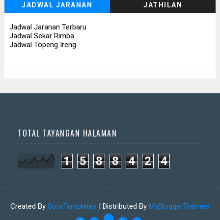
JADWAL JARANAN
JATHILAN
📅 Besok (11/8)
Jadwal Jaranan Terbaru
Jadwal Sekar Rimba
Jadwal Topeng Ireng
TOTAL TAYANGAN HALAMAN
1
5
8
8
4
2
4
Created By
SoraTemplates
| Distributed By
MyBloggerThemes