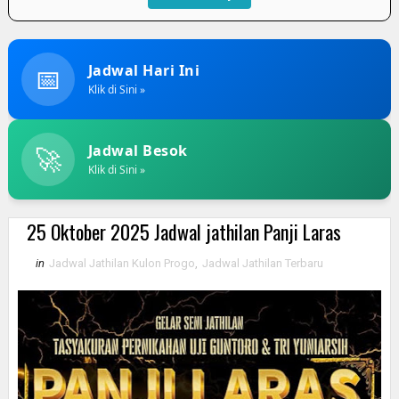
📅
Jadwal Hari Ini
Klik di Sini »
🚀
Jadwal Besok
Klik di Sini »
25 Oktober 2025 Jadwal jathilan Panji Laras
in
Jadwal Jathilan Kulon Progo
,
Jadwal Jathilan Terbaru