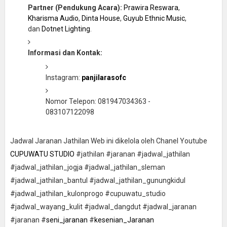
Partner (Pendukung Acara):
Prawira Reswara
,
Kharisma Audio
,
Dinta House
,
Guyub Ethnic Music
,
dan
Dotnet Lighting
.
Informasi dan Kontak:
Instagram:
panjilarasofc
Nomor Telepon: 081947034363 -
083107122098
Jadwal Jaranan Jathilan Web ini dikelola oleh Chanel Youtube
CUPUWATU STUDIO
#jathilan #jaranan #jadwal_jathilan
#jadwal_jathilan_jogja #jadwal_jathilan_sleman
#jadwal_jathilan_bantul #jadwal_jathilan_gunungkidul
#jadwal_jathilan_kulonprogo #cupuwatu_studio
#jadwal_wayang_kulit #jadwal_dangdut #jadwal_jaranan
#jaranan #
seni_jaranan
#
kesenian_Jaranan