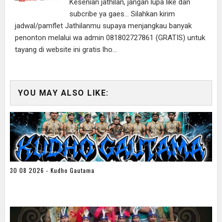
Kesenian jathilan, jangan lupa like dan
subcribe ya gaes... Silahkan kirim
jadwal/pamflet Jathilanmu supaya menjangkau banyak
penonton melalui wa admin 081802727861 (GRATIS) untuk
tayang di website ini gratis lho...
YOU MAY ALSO LIKE:
30 08 2026 - Kudho Gautama