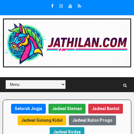
Seluruh Jogja
Jadwal Sleman
Jadwal Bantul
Jadwal Gunung Kidul
Jadwal Kulon Progo
Jadwal Kodya