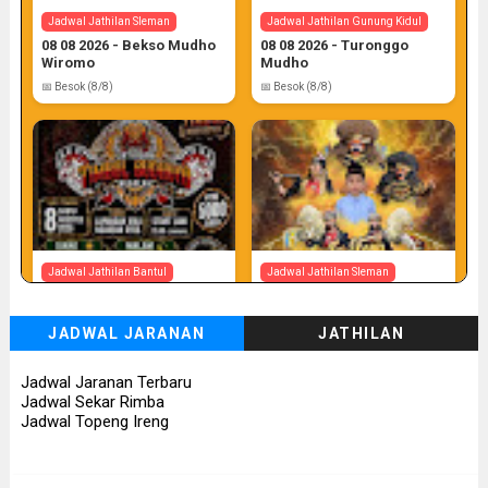
Jadwal Jathilan Sleman
Jadwal Jathilan Gunung Kidul
08 08 2026 - Bekso Mudho
08 08 2026 - Turonggo
Wiromo
Mudho
📅 Besok (8/8)
📅 Besok (8/8)
Jadwal Jathilan Bantul
Jadwal Jathilan Sleman
08 08 2026 - Timbul
08 08 2026 - Turonggo
Budhoyo
Mudho Budoyo
JADWAL JARANAN
JATHILAN
📅 Besok (8/8)
📅 Besok (8/8)
Jadwal Jaranan Terbaru
Jadwal Sekar Rimba
Jadwal Topeng Ireng