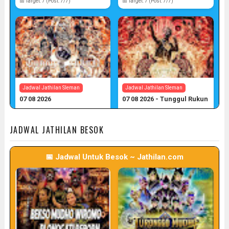
📅 Target: 7 (Post: 7/7)
📅 Target: 7 (Post: 7/7)
Jadwal Jathilan Sleman
Jadwal Jathilan Sleman
07 08 2026
07 08 2026 - Tunggul Rukun
📅 Target: 7 (Post: 7/7)
📅 Target: 7 (Post: 7/7)
JADWAL JATHILAN BESOK
📅 Jadwal Untuk Besok ~ Jathilan.com