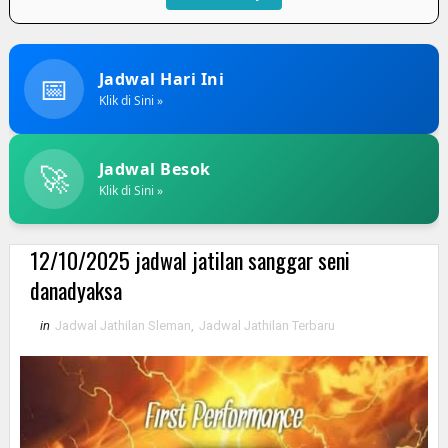
📅
Jadwal Hari Ini
Klik di Sini »
🚀
Jadwal Besok
Klik di Sini »
12/10/2025 jadwal jatilan sanggar seni
danadyaksa
in
Jadwal Jathilan Sleman
,
Jadwal Jathilan Terbaru