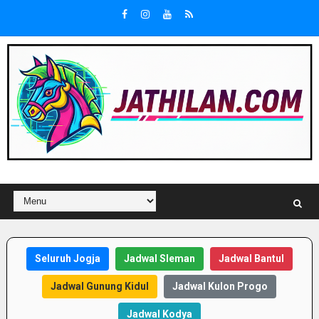
Seluruh Jogja
Jadwal Sleman
Jadwal Bantul
Jadwal Gunung Kidul
Jadwal Kulon Progo
Jadwal Kodya