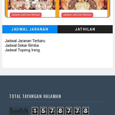
Jadwal Jathilan Sleman
Jadwal Jathilan Sleman
07 08 2026
07 08 2026 - Tunggul Rukun
JADWAL JARANAN
JATHILAN
📅 Besok (7/8)
📅 Besok (7/8)
Jadwal Jaranan Terbaru
Jadwal Sekar Rimba
Jadwal Topeng Ireng
TOTAL TAYANGAN HALAMAN
1
5
7
8
7
7
8