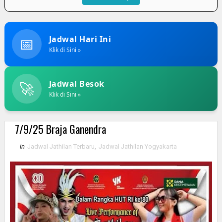
📅
Jadwal Hari Ini
Klik di Sini »
🚀
Jadwal Besok
Klik di Sini »
7/9/25 Braja Ganendra
in
Jadwal Jathilan Terbaru
,
Jadwal Jathilan Yogyakarta