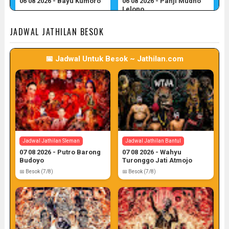
06 08 2026 - Bayu Kumoro
06 08 2026 - Panji Mudho
Lelono
📅 Target: 6 (Post: 6/7)
📅 Target: 6 (Post: 6/7)
JADWAL JATHILAN BESOK
📅 Jadwal Untuk Besok ~ Jathilan.com
Jadwal Jathilan Gunung Kidul
06 08 2026 - Wahyu Budoyo
📅 Target: 6 (Post: 6/7)
Jadwal Jathilan Sleman
Jadwal Jathilan Bantul
07 08 2026 - Putro Barong
07 08 2026 - Wahyu
Budoyo
Turonggo Jati Atmojo
📅 Besok (7/8)
📅 Besok (7/8)