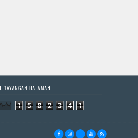
Jadwal Jathilan
Jadwal Jathilan Sleman
Gunung Kidul
08 08 2026 - Klaras
08 08 2026 - yogo
Anom sembrani
joo pruso
📅 Besok (8/8)
📅 Besok (8/8)
L TAYANGAN HALAMAN
1
5
8
2
3
4
1