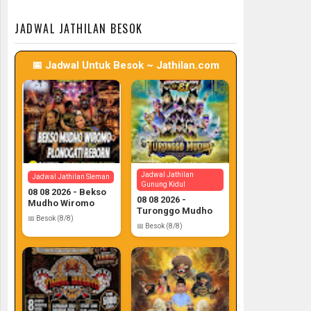
📅 Target: 7 (Post: 7/7)
📅 Target: 7 (Post: 7/7)
JADWAL JATHILAN BESOK
📅 Jadwal Untuk Besok ~ Jathilan.com
Jadwal Jathilan
Jadwal Jathilan Sleman
Gunung Kidul
08 08 2026 - Bekso
08 08 2026 -
Mudho Wiromo
Turonggo Mudho
📅 Besok (8/8)
📅 Besok (8/8)