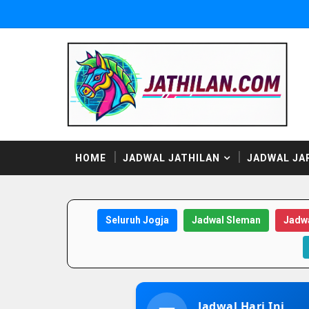
HOME
JADWAL JATHILAN
JADWAL JA
Seluruh Jogja
Jadwal Sleman
Jadwa
Jadwal Hari Ini