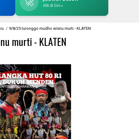
🚀
Klik di Sini »
aru
/
9/8/25 turonggo mudho wisnu murti - KLATEN
nu murti - KLATEN