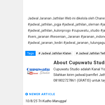
Jadwal Jaranan Jathilan Web ini dikelola oleh Cha
#jadwal_jathilan_jogja #jadwal_jathilan_sleman #j
#jadwal_jathilan_kulonprogo #cupuwatu_studio #j
#seni_jaranan #kesenian_Jaranan #jaranan_indon
#jadwal_jaranan_kediri #jadwal_jaranan_tulungag
Tags
# Jadwal Jathilan Klaten
# Jadwal Jathilan Ter
About Cupuwatu Stud
Cupuwatu Studio adalah Kanal Yout
Silahkan kirim jadwal/pamflet J
081802727861 (GRATIS) untuk tayan
NEWER ARTICLE
10/8/25 Tri Kudho Manuggal