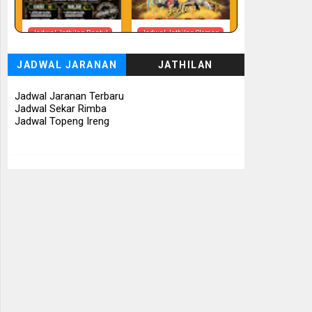
Jadwal Jathilan Bantul
Jadwal Jathilan Sleman
08 08 2026 - Timbul
08 08 2026 -
Budhoyo
Turonggo Mudho
JADWAL JARANAN
JATHILAN
Budoyo
📅 Besok (8/8)
📅 Besok (8/8)
Jadwal Jaranan Terbaru
Jadwal Sekar Rimba
Jadwal Topeng Ireng
Jadwal Jathilan
Jadwal Jathilan Sleman
Gunung Kidul
08 08 2026 - Klaras
08 08 2026 - Sekar
Anom Sembrani
Kinasih
📅 Besok (8/8)
📅 Besok (8/8)