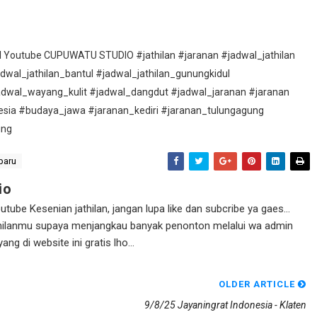
nel Youtube CUPUWATU STUDIO #jathilan #jaranan #jadwal_jathilan
adwal_jathilan_bantul #jadwal_jathilan_gunungkidul
adwal_wayang_kulit #jadwal_dangdut #jadwal_jaranan #jaranan
esia #budaya_jawa #jaranan_kediri #jaranan_tulungagung
ung
baru
io
ube Kesenian jathilan, jangan lupa like dan subcribe ya gaes...
athilanmu supaya menjangkau banyak penonton melalui wa admin
g di website ini gratis lho...
OLDER ARTICLE
9/8/25 Jayaningrat Indonesia - Klaten