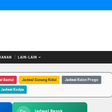
RANAN
LAIN-LAIN
l Bantul
Jadwal Gunung Kidul
Jadwal Kulon Progo
Jadwal Kodya
Jadwal Besok