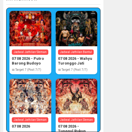
Jadwal Jathilan Sleman
Jadwal Jathilan Bantul
07 08 2026 - Putro
07 08 2026 - Wahyu
Barong Budoyo
Turonggo Jati
Atmojo
📅 Target: 7 (Post: 7/7)
📅 Target: 7 (Post: 7/7)
Jadwal Jathilan Sleman
Jadwal Jathilan Sleman
07 08 2026
07 08 2026 -
Tunggul Rukun