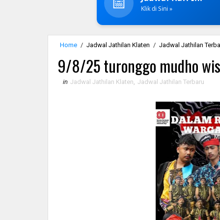
📅
Klik di Sini »
Home
/
Jadwal Jathilan Klaten
/
Jadwal Jathilan Terb
9/8/25 turonggo mudho wis
in
Jadwal Jathilan Klaten
,
Jadwal Jathilan Terbaru