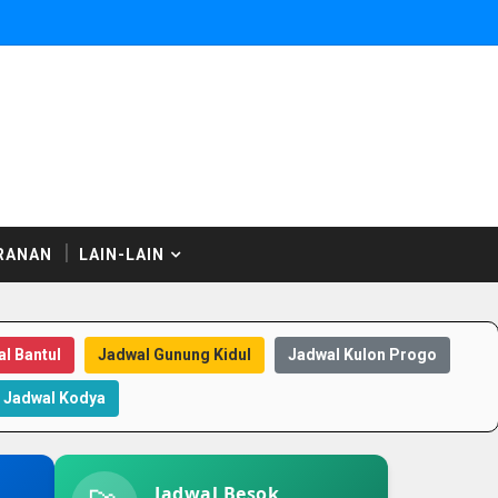
RANAN
LAIN-LAIN
l Bantul
Jadwal Gunung Kidul
Jadwal Kulon Progo
Jadwal Kodya
Jadwal Besok