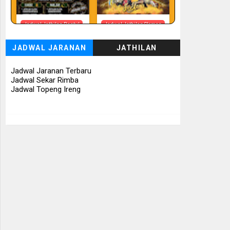
Jadwal Jathilan Bantul
Jadwal Jathilan Sleman
08 08 2026 - Timbul
08 08 2026 -
Budhoyo
Turonggo Mudho
JADWAL JARANAN
JATHILAN
Budoyo
📅 Besok (8/8)
📅 Besok (8/8)
Jadwal Jaranan Terbaru
Jadwal Sekar Rimba
Jadwal Topeng Ireng
Jadwal Jathilan
Jadwal Jathilan Sleman
Gunung Kidul
08 08 2026 - Klaras
08 08 2026 - Sekar
Anom Sembrani
Kinasih
📅 Besok (8/8)
📅 Besok (8/8)