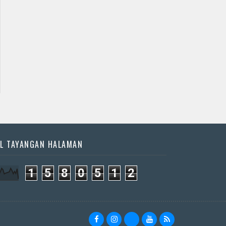
Jadwal Jathilan
Jadwal Jathilan Sleman
Gunung Kidul
08 08 2026 - Klaras
08 08 2026 - yogo
Anom sembrani
joo pruso
📅 Besok (8/8)
📅 Besok (8/8)
L TAYANGAN HALAMAN
1
5
8
0
5
1
2