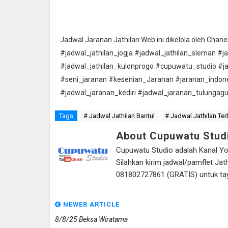
Jadwal Jaranan Jathilan Web ini dikelola oleh Cha
#jadwal_jathilan_jogja #jadwal_jathilan_sleman #j
#jadwal_jathilan_kulonprogo #cupuwatu_studio #j
#seni_jaranan #kesenian_Jaranan #jaranan_indon
#jadwal_jaranan_kediri #jadwal_jaranan_tulungag
Tags
# Jadwal Jathilan Bantul
# Jadwal Jathilan Ter
About Cupuwatu Stud
Cupuwatu Studio adalah Kanal Yout
Silahkan kirim jadwal/pamflet J
081802727861 (GRATIS) untuk tayan
NEWER ARTICLE
8/8/25 Beksa Wiratama