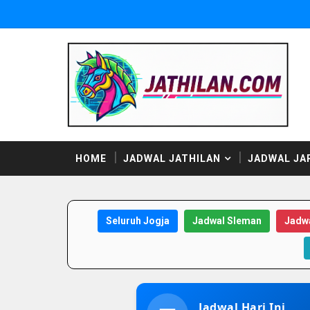
HOME
JADWAL JATHILAN
JADWAL JA
Seluruh Jogja
Jadwal Sleman
Jadwa
Jadwal Hari Ini