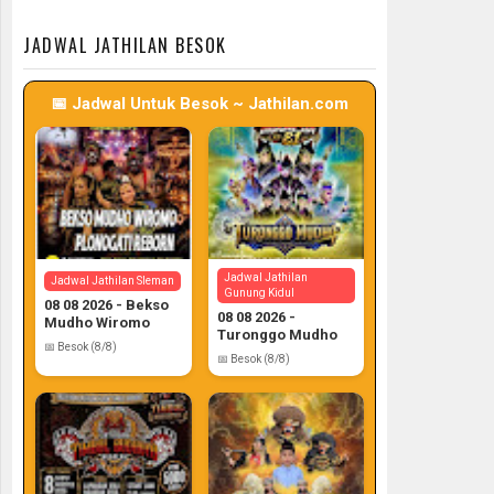
📅 Target: 7 (Post: 7/7)
📅 Target: 7 (Post: 7/7)
JADWAL JATHILAN BESOK
📅 Jadwal Untuk Besok ~ Jathilan.com
Jadwal Jathilan
Jadwal Jathilan Sleman
Gunung Kidul
08 08 2026 - Bekso
08 08 2026 -
Mudho Wiromo
Turonggo Mudho
📅 Besok (8/8)
📅 Besok (8/8)