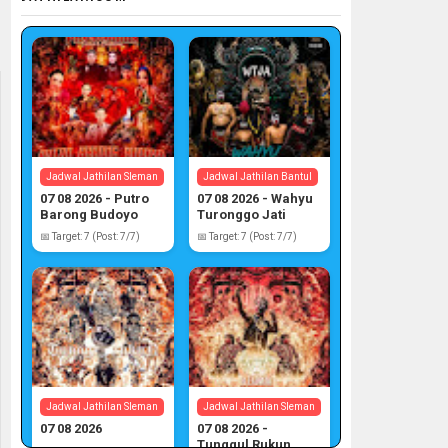
Jadwal Jathilan Sleman
Jadwal Jathilan Bantul
07 08 2026 - Putro
07 08 2026 - Wahyu
Barong Budoyo
Turonggo Jati
Atmojo
📅 Target: 7 (Post: 7/7)
📅 Target: 7 (Post: 7/7)
Jadwal Jathilan Sleman
Jadwal Jathilan Sleman
07 08 2026
07 08 2026 -
Tunggul Rukun