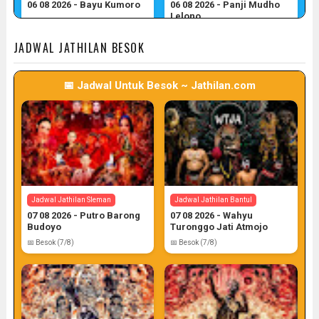
06 08 2026 - Bayu Kumoro
06 08 2026 - Panji Mudho
Lelono
📅 Target: 6 (Post: 6/7)
📅 Target: 6 (Post: 6/7)
JADWAL JATHILAN BESOK
📅 Jadwal Untuk Besok ~ Jathilan.com
Jadwal Jathilan Gunung Kidul
06 08 2026 - Wahyu Budoyo
📅 Target: 6 (Post: 6/7)
Jadwal Jathilan Sleman
Jadwal Jathilan Bantul
07 08 2026 - Putro Barong
07 08 2026 - Wahyu
Budoyo
Turonggo Jati Atmojo
📅 Besok (7/8)
📅 Besok (7/8)