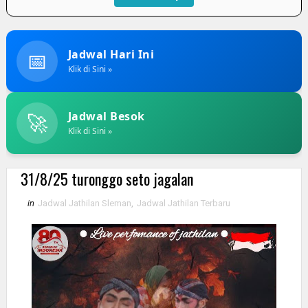
📅
Jadwal Hari Ini
Klik di Sini »
🚀
Jadwal Besok
Klik di Sini »
31/8/25 turonggo seto jagalan
in
Jadwal Jathilan Sleman
,
Jadwal Jathilan Terbaru