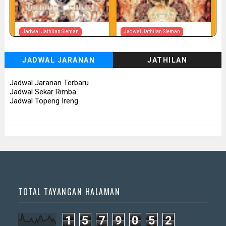
Jadwal Jathilan Sleman
Jadwal Jathilan Sleman
07 08 2026
07 08 2026 - Tunggul Rukun
JADWAL JARANAN
JATHILAN
📅 Besok (7/8)
📅 Besok (7/8)
Jadwal Jaranan Terbaru
Jadwal Sekar Rimba
Jadwal Topeng Ireng
TOTAL TAYANGAN HALAMAN
1
5
7
9
0
5
2