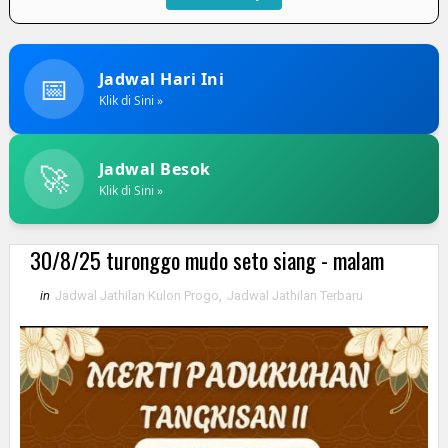
📅
Jadwal Hari Ini
Klik di Sini »
🚀
Jadwal Besok
Klik di Sini »
30/8/25 turonggo mudo seto siang - malam
in
Jadwal Jathilan Kulon Progo
,
Jadwal Jathilan Terbaru