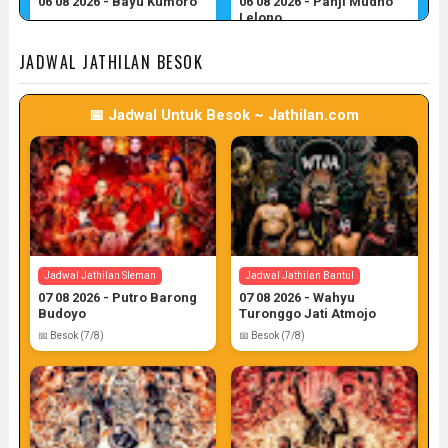
06 08 2026 - Bayu Kumoro
06 08 2026 - Panji Mudho
Lelono
📅 Target: 6 (Post: 6/7)
📅 Target: 6 (Post: 6/7)
JADWAL JATHILAN BESOK
📅 Jadwal Untuk Besok ~ Jathilan.com
Jadwal Jathilan Gunung Kidul
06 08 2026 - Wahyu Budoyo
📅 Target: 6 (Post: 6/7)
Jadwal Jathilan Sleman
Jadwal Jathilan Bantul
07 08 2026 - Putro Barong
07 08 2026 - Wahyu
Budoyo
Turonggo Jati Atmojo
📅 Besok (7/8)
📅 Besok (7/8)