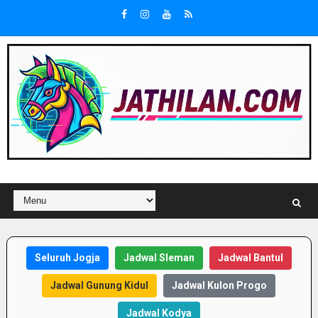
Seluruh Jogja
Jadwal Sleman
Jadwal Bantul
Jadwal Gunung Kidul
Jadwal Kulon Progo
Jadwal Kodya