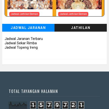
Jadwal Jathilan Sleman
Jadwal Jathilan Sleman
07 08 2026
07 08 2026 - Tunggul Rukun
JADWAL JARANAN
JATHILAN
📅 Besok (7/8)
📅 Besok (7/8)
Jadwal Jaranan Terbaru
Jadwal Sekar Rimba
Jadwal Topeng Ireng
TOTAL TAYANGAN HALAMAN
1
5
7
9
7
2
1