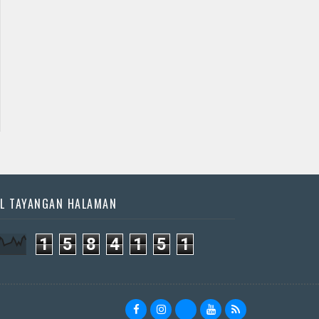
Jadwal Jathilan Kulon
Jadwal Jathilan Bantul
Progo
09 09 2026 S - Kudho
09 08 2026 S - Krido
Bramudho
Kencono
📅 Besok (9/8)
📅 Besok (9/8)
L TAYANGAN HALAMAN
1
5
8
4
1
5
1