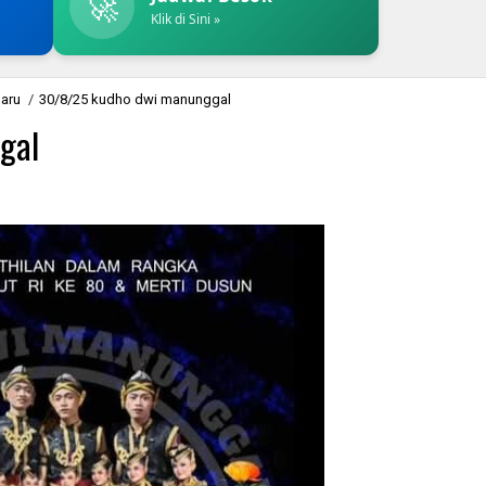
🚀
Klik di Sini »
baru
/
30/8/25 kudho dwi manunggal
gal