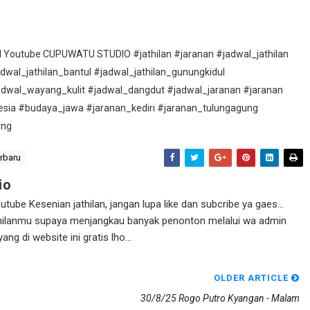
nel Youtube CUPUWATU STUDIO #jathilan #jaranan #jadwal_jathilan
adwal_jathilan_bantul #jadwal_jathilan_gunungkidul
adwal_wayang_kulit #jadwal_dangdut #jadwal_jaranan #jaranan
esia #budaya_jawa #jaranan_kediri #jaranan_tulungagung
ung
erbaru
io
ube Kesenian jathilan, jangan lupa like dan subcribe ya gaes...
athilanmu supaya menjangkau banyak penonton melalui wa admin
g di website ini gratis lho...
OLDER ARTICLE
30/8/25 Rogo Putro Kyangan - Malam