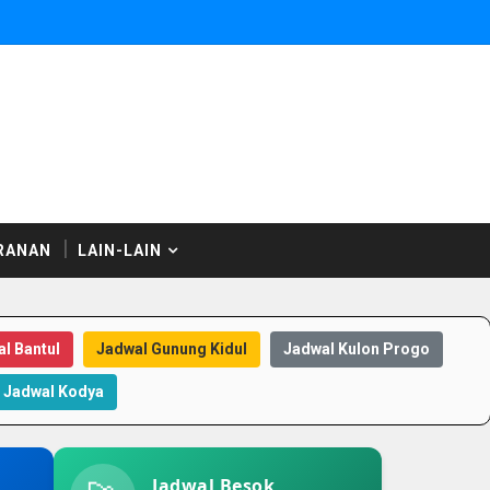
RANAN
LAIN-LAIN
l Bantul
Jadwal Gunung Kidul
Jadwal Kulon Progo
Jadwal Kodya
Jadwal Besok