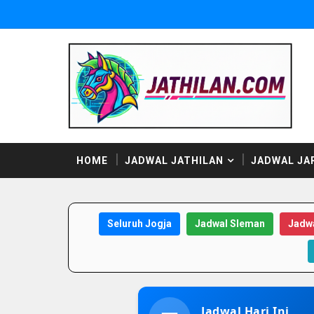
HOME
JADWAL JATHILAN
JADWAL JA
Seluruh Jogja
Jadwal Sleman
Jadwa
Jadwal Hari Ini