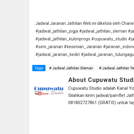
Jadwal Jaranan Jathilan Web ini dikelola oleh Cha
#jadwal_jathilan_jogja #jadwal_jathilan_sleman #j
#jadwal_jathilan_kulonprogo #cupuwatu_studio #j
#seni_jaranan #kesenian_Jaranan #jaranan_indon
#jadwal_jaranan_kediri #jadwal_jaranan_tulungag
Tags
# Jadwal Jathilan Sleman
# Jadwal Jathilan T
About Cupuwatu Stud
Cupuwatu Studio adalah Kanal Yout
Silahkan kirim jadwal/pamflet J
081802727861 (GRATIS) untuk tayan