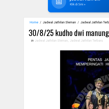
📅
Klik di Sini »
Home
/
Jadwal Jathilan Sleman
/
Jadwal Jathilan Ter
30/8/25 kudho dwi manung
in
Jadwal Jathilan Sleman
,
Jadwal Jathilan Terbaru