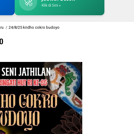
🚀
Klik di Sini »
aru
/
24/8/25 kridho cokro budoyo
o