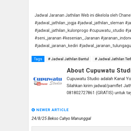
Jadwal Jaranan Jathilan Web ini dikelola oleh Cha
#jadwal_jathilan_jogja #jadwal_jathilan_sleman #j
#jadwal_jathilan_kulonprogo #cupuwatu_studio #j
#seni_jaranan #kesenian_Jaranan #jaranan_indon
#jadwal_jaranan_kediri #jadwal_jaranan_tulungag
Tags
# Jadwal Jathilan Bantul
# Jadwal Jathilan Ter
About Cupuwatu Stud
Cupuwatu Studio adalah Kanal Yout
Silahkan kirim jadwal/pamflet J
081802727861 (GRATIS) untuk tayan
NEWER ARTICLE
24/8/25 Bekso Cahyo Manunggal