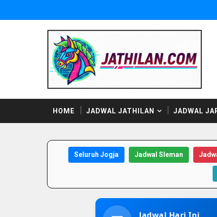
HOME
JADWAL JATHILAN
JADWAL JA
Seluruh Jogja
Jadwal Sleman
Jadwa
Jadwal Hari Ini