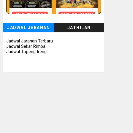
Jadwal Jathilan Bantul
Jadwal Jathilan Sleman
08 08 2026 - Timbul
08 08 2026 -
Budhoyo
Turonggo Mudho
JADWAL JARANAN
JATHILAN
Budoyo
📅 Besok (8/8)
📅 Besok (8/8)
Jadwal Jaranan Terbaru
Jadwal Sekar Rimba
Jadwal Topeng Ireng
Jadwal Jathilan
Jadwal Jathilan Sleman
Gunung Kidul
08 08 2026 - Klaras
08 08 2026 - Sekar
Anom Sembrani
Kinasih
📅 Besok (8/8)
📅 Besok (8/8)