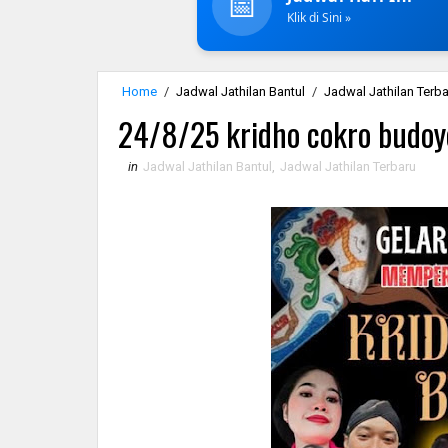
📅
Klik di Sini »
Home
/
Jadwal Jathilan Bantul
/
Jadwal Jathilan Terb
24/8/25 kridho cokro budoy
in
Jadwal Jathilan Bantul
,
Jadwal Jathilan Terbaru