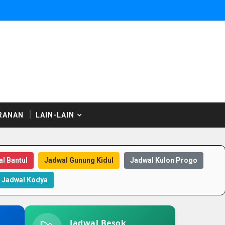
RANAN
LAIN-LAIN
l Bantul
Jadwal Gunung Kidul
Jadwal Kulon Progo
Jadwal Kodya
Jadwal Besok