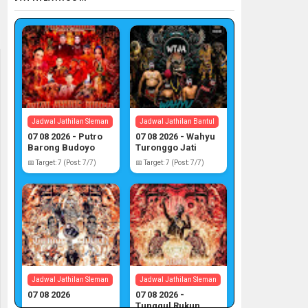
Jadwal Jathilan Sleman
Jadwal Jathilan Bantul
07 08 2026 - Putro
07 08 2026 - Wahyu
Barong Budoyo
Turonggo Jati
Atmojo
📅 Target: 7 (Post: 7/7)
📅 Target: 7 (Post: 7/7)
Jadwal Jathilan Sleman
Jadwal Jathilan Sleman
07 08 2026
07 08 2026 -
Tunggul Rukun