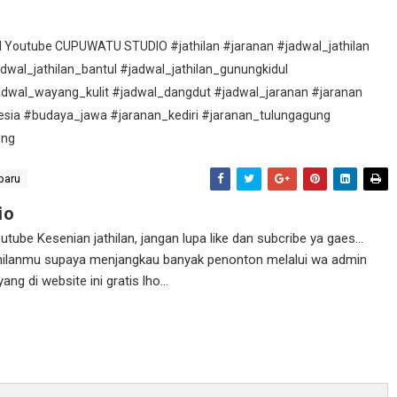
nel Youtube CUPUWATU STUDIO #jathilan #jaranan #jadwal_jathilan
adwal_jathilan_bantul #jadwal_jathilan_gunungkidul
adwal_wayang_kulit #jadwal_dangdut #jadwal_jaranan #jaranan
esia #budaya_jawa #jaranan_kediri #jaranan_tulungagung
ung
baru
io
ube Kesenian jathilan, jangan lupa like dan subcribe ya gaes...
athilanmu supaya menjangkau banyak penonton melalui wa admin
g di website ini gratis lho...