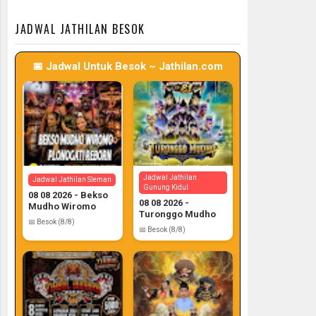
📅 Target: 7 (Post: 7/7)
📅 Target: 7 (Post: 7/7)
JADWAL JATHILAN BESOK
📅 Jadwal Untuk Besok ~ Jathilan.com
Jadwal Jathilan
Jadwal Jathilan Sleman
Gunung Kidul
08 08 2026 - Bekso
08 08 2026 -
Mudho Wiromo
Turonggo Mudho
📅 Besok (8/8)
📅 Besok (8/8)