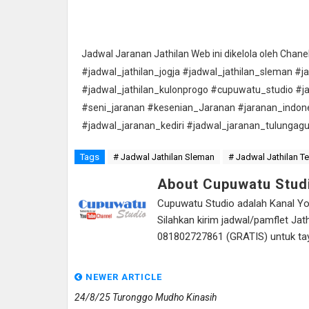
Jadwal Jaranan Jathilan Web ini dikelola oleh Cha
#jadwal_jathilan_jogja #jadwal_jathilan_sleman #j
#jadwal_jathilan_kulonprogo #cupuwatu_studio #j
#seni_jaranan #kesenian_Jaranan #jaranan_indon
#jadwal_jaranan_kediri #jadwal_jaranan_tulungag
Tags
# Jadwal Jathilan Sleman
# Jadwal Jathilan T
About Cupuwatu Stud
Cupuwatu Studio adalah Kanal Yout
Silahkan kirim jadwal/pamflet J
081802727861 (GRATIS) untuk tayan
NEWER ARTICLE
24/8/25 Turonggo Mudho Kinasih