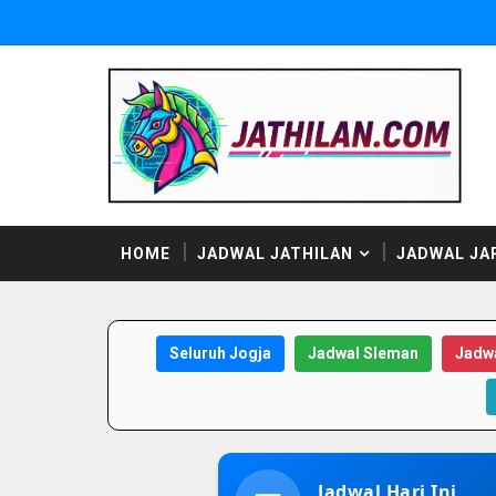
HOME
JADWAL JATHILAN
JADWAL JA
Seluruh Jogja
Jadwal Sleman
Jadwa
Jadwal Hari Ini