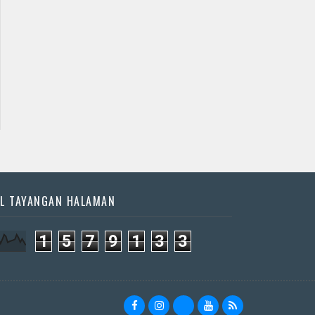
L TAYANGAN HALAMAN
1
5
7
9
1
3
3