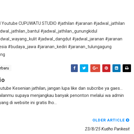
nel Youtube CUPUWATU STUDIO #jathilan #jaranan #jadwal_jathilan
adwal_jathilan_bantul #jadwal_jathilan_gunungkidul
adwal_wayang_kulit #jadwal_dangdut #jadwal_jaranan #jaranan
esia #budaya_jawa #jaranan_kediri #jaranan_tulungagung
ung
erbaru
io
ube Kesenian jathilan, jangan lupa like dan subcribe ya gaes...
athilanmu supaya menjangkau banyak penonton melalui wa admin
g di website ini gratis lho...
OLDER ARTICLE
23/8/25 Kudho Parikesit