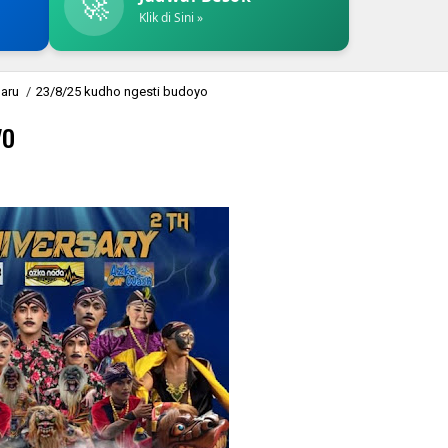
🚀
Klik di Sini »
baru
/
23/8/25 kudho ngesti budoyo
yo