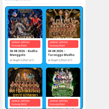
Jadwal Jathilan
Jadwal Jathilan
Gunung Kidul
Gunung Kidul
06 08 2026 - Kudho
06 08 2026 -
Manggolo
Turonggo Mudho
📅 Target: 6 (Post: 6/7)
📅 Target: 6 (Post: 6/7)
Jadwal Jathilan
Jadwal Jathilan
Gunung Kidul
Gunung Kidul