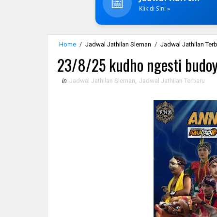
📅
Klik di Sini »
Home
/
Jadwal Jathilan Sleman
/
Jadwal Jathilan Ter
23/8/25 kudho ngesti budo
in
Jadwal Jathilan Sleman
,
Jadwal Jathilan Terbaru