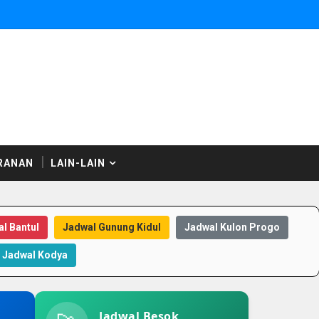
RANAN
LAIN-LAIN
l Bantul
Jadwal Gunung Kidul
Jadwal Kulon Progo
Jadwal Kodya
Jadwal Besok