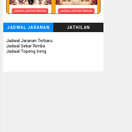
Jadwal Jathilan Sleman
Jadwal Jathilan Sleman
07 08 2026
07 08 2026 -
Tunggul Rukun
JADWAL JARANAN
JATHILAN
📅 Besok (7/8)
📅 Besok (7/8)
Jadwal Jaranan Terbaru
Jadwal Sekar Rimba
Jadwal Topeng Ireng