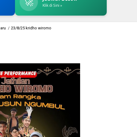
🚀
Klik di Sini »
baru
/
23/8/25 kridho wiromo