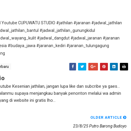
nel Youtube CUPUWATU STUDIO #jathilan #jaranan #jadwal_jathilan
adwal_jathilan_bantul #jadwal_jathilan_gunungkidul
adwal_wayang_kulit #jadwal_dangdut #jadwal_jaranan #jaranan
esia #budaya_jawa #jaranan_kediri #jaranan_tulungagung
ung
erbaru
io
ube Kesenian jathilan, jangan lupa like dan subcribe ya gaes...
athilanmu supaya menjangkau banyak penonton melalui wa admin
g di website ini gratis lho...
OLDER ARTICLE
23/8/25 Putro Barong Budoyo