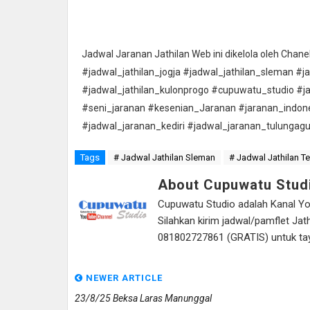
Jadwal Jaranan Jathilan Web ini dikelola oleh Cha
#jadwal_jathilan_jogja #jadwal_jathilan_sleman #j
#jadwal_jathilan_kulonprogo #cupuwatu_studio #j
#seni_jaranan #kesenian_Jaranan #jaranan_indon
#jadwal_jaranan_kediri #jadwal_jaranan_tulungag
Tags
# Jadwal Jathilan Sleman
# Jadwal Jathilan T
About Cupuwatu Stud
Cupuwatu Studio adalah Kanal Yout
Silahkan kirim jadwal/pamflet J
081802727861 (GRATIS) untuk tayan
NEWER ARTICLE
23/8/25 Beksa Laras Manunggal