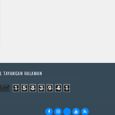
Jadwal Jathilan Kulon
Jadwal Jathilan Bantul
Progo
09 09 2026 S - Kudho
09 08 2026 S - Krido
Bramudho
Kencono
📅 Besok (9/8)
📅 Besok (9/8)
L TAYANGAN HALAMAN
1
5
8
3
9
4
1