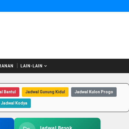
RANAN
LAIN-LAIN
l Bantul
Jadwal Gunung Kidul
Jadwal Kulon Progo
Jadwal Kodya
Jadwal Besok