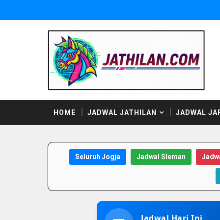
HOME
JADWAL JATHILAN
JADWAL JA
Seluruh Jogja
Jadwal Sleman
Jadwa
Jadwal Hari Ini