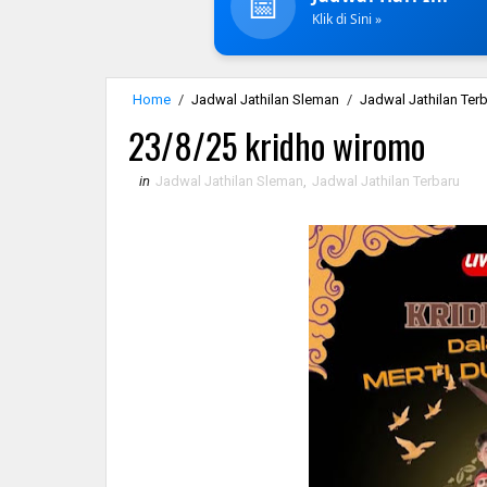
📅
Klik di Sini »
Home
/
Jadwal Jathilan Sleman
/
Jadwal Jathilan Ter
23/8/25 kridho wiromo
in
Jadwal Jathilan Sleman
,
Jadwal Jathilan Terbaru