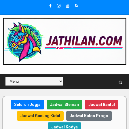
Seluruh Jogja
Jadwal Sleman
Jadwal Bantul
Jadwal Gunung Kidul
Jadwal Kulon Progo
Jadwal Kodya