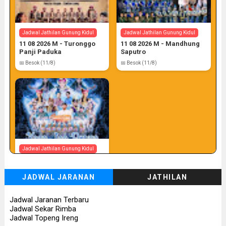
Jadwal Jathilan Gunung Kidul
Jadwal Jathilan Gunung Kidul
11 08 2026 M - Turonggo
11 08 2026 M - Mandhung
Panji Paduka
Saputro
📅 Besok (11/8)
📅 Besok (11/8)
Jadwal Jathilan Gunung Kidul
11 08 2026 S - Yogo Joo
Pruso
JADWAL JARANAN
JATHILAN
📅 Besok (11/8)
Jadwal Jaranan Terbaru
Jadwal Sekar Rimba
Jadwal Topeng Ireng