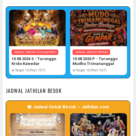
Jadwal Jathilan Gunung Kidul
Jadwal Jathilan Sleman
10 08 2026 S - Turonggo
10 08 2026 P - Turonggo
Krido Kawedar
Mudho Trimanunggal
📅 Target: 10 (Post: 10/7)
📅 Target: 10 (Post: 10/7)
JADWAL JATHILAN BESOK
📅 Jadwal Untuk Besok ~ Jathilan.com