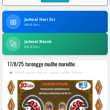
📅
Jadwal Hari Ini
Klik di Sini »
🚀
Jadwal Besok
Klik di Sini »
17/8/25 turonggo mudho maredho
in
Jadwal Jathilan Sleman
,
Jadwal Jathilan Terbaru