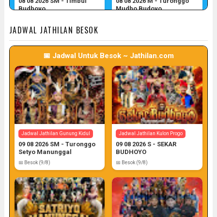
08 08 2026 SM - Timbul
08 08 2026 M - Turonggo
Budhoyo
Mudho Budoyo
📅 Target: 8 (Post: 8/7)
📅 Target: 8 (Post: 8/7)
JADWAL JATHILAN BESOK
📅 Jadwal Untuk Besok ~ Jathilan.com
Jadwal Jathilan Sleman
Jadwal Jathilan Gunung Kidul
08 08 2026 M - Klaras Anom
08 08 2026 S - Sekar
Sembrani
Kinasih
📅 Target: 8 (Post: 8/7)
📅 Target: 8 (Post: 8/7)
Jadwal Jathilan Gunung Kidul
Jadwal Jathilan Kulon Progo
09 08 2026 SM - Turonggo
09 08 2026 S - SEKAR
Setyo Manunggal
BUDHOYO
📅 Besok (9/8)
📅 Besok (9/8)
Jadwal Jathilan Sleman
Jadwal Jathilan Kulon Progo