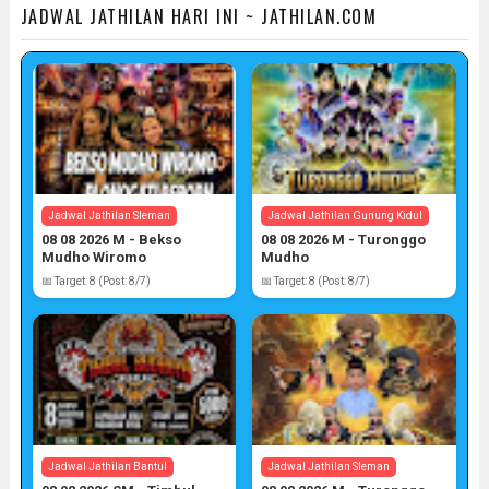
JADWAL JATHILAN HARI INI ~ JATHILAN.COM
Jadwal Jathilan Sleman
Jadwal Jathilan Gunung Kidul
08 08 2026 M - Bekso
08 08 2026 M - Turonggo
Mudho Wiromo
Mudho
📅 Target: 8 (Post: 8/7)
📅 Target: 8 (Post: 8/7)
Jadwal Jathilan Bantul
Jadwal Jathilan Sleman