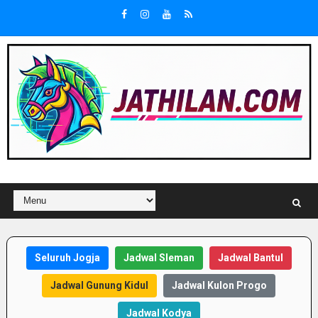
Seluruh Jogja
Jadwal Sleman
Jadwal Bantul
Jadwal Gunung Kidul
Jadwal Kulon Progo
Jadwal Kodya