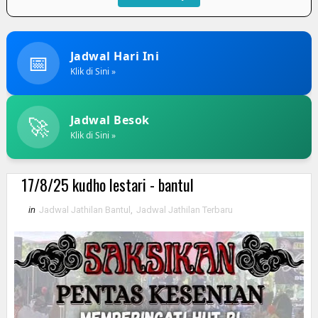
📅
Jadwal Hari Ini
Klik di Sini »
🚀
Jadwal Besok
Klik di Sini »
17/8/25 kudho lestari - bantul
in
Jadwal Jathilan Bantul
,
Jadwal Jathilan Terbaru